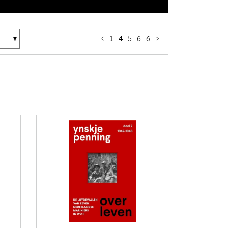
<
1
4
5
6
6
>