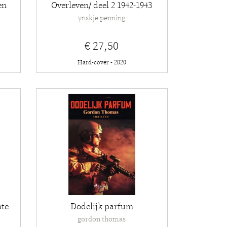
en
Overleven/ deel 2 1942-1943
ynskje penning
€ 27,50
Hard-cover - 2020
pte
Dodelijk parfum
gordon thomas