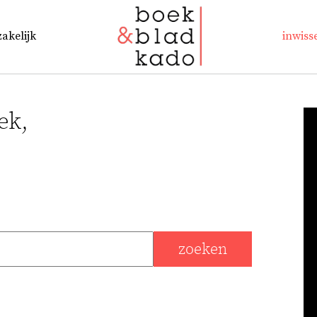
zakelijk
inwiss
ek,