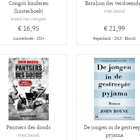
Congo's kinderen
Bataljon der verdoemd
(luisterboek)
sven hassel
arend van campen
€ 16,95
€ 21,99
Luisterboek - 2024
Paperback - 2013 - Ebook
Pantsers des doods
De jongen in de gestree
pyjama
sven hassel