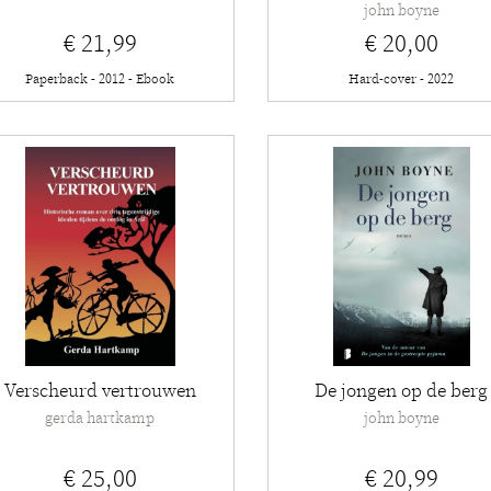
john boyne
€ 21,99
€ 20,00
Paperback - 2012 - Ebook
Hard-cover - 2022
Verscheurd vertrouwen
De jongen op de berg
gerda hartkamp
john boyne
€ 25,00
€ 20,99