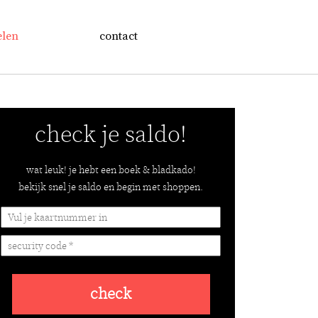
elen
contact
check je saldo!
wat leuk! je hebt een boek & bladkado!
bekijk snel je saldo en begin met shoppen.
check