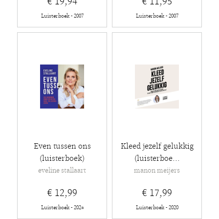
€ 19,94
€ 11,95
Luisterboek - 2007
Luisterboek - 2007
Even tussen ons
Kleed jezelf gelukkig
(luisterboek)
(luisterboe...
eveline stallaart
manon meijers
€ 12,99
€ 17,99
Luisterboek - 2024
Luisterboek - 2020