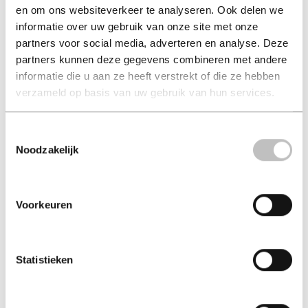
en om ons websiteverkeer te analyseren. Ook delen we
Zaansch Veem
Los van de wereld
informatie over uw gebruik van onze site met onze
(luisterboek)
(luisterboek)
partners voor social media, adverteren en analyse. Deze
freek de jonge
hella de jonge
partners kunnen deze gegevens combineren met andere
€ 13,55
€ 13,55
informatie die u aan ze heeft verstrekt of die ze hebben
verzameld op basis van uw gebruik van hun services.
Luisterboek - 2007
Luisterboek - 2007
Toestemmingsselectie
Noodzakelijk
Voorkeuren
Statistieken
Luchtmeisjes
Manhunters - Onze
(luisterboek)
jacht op Pablo ...