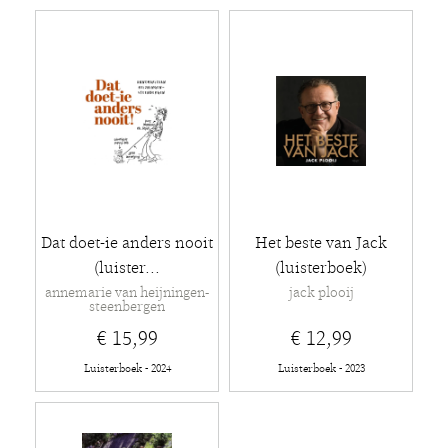
Dat doet-ie anders nooit
Het beste van Jack
(luister...
(luisterboek)
annemarie van heijningen-
jack plooij
steenbergen
€ 15,99
€ 12,99
Luisterboek - 2024
Luisterboek - 2023