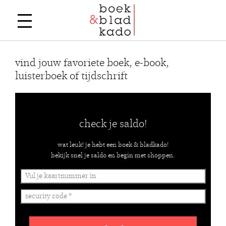
vind jouw favoriete boek, e-book,
luisterboek of tijdschrift
check je saldo!
wat leuk! je hebt een boek & bladkado!
bekijk snel je saldo en begin met shoppen.