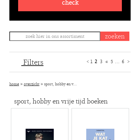
check
Filters
<
1
2
3
4
5
...
6
>
»
»
home
overzicht
sport, hobby en v...
sport, hobby en vrije tijd boeken