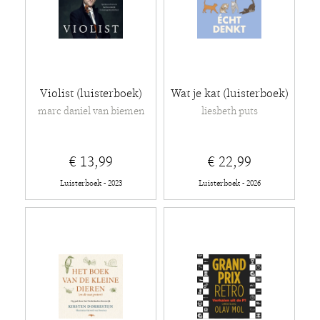
Violist (luisterboek)
Wat je kat (luisterboek)
marc daniel van biemen
liesbeth puts
€ 13,99
€ 22,99
Luisterboek - 2023
Luisterboek - 2026