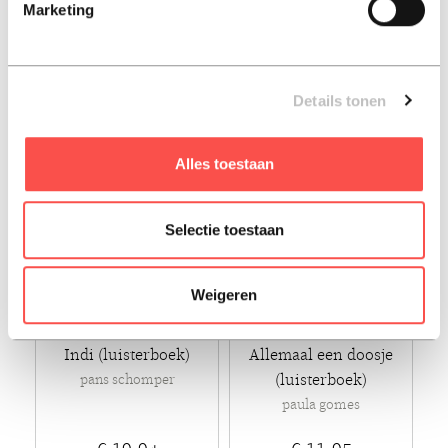
Marketing
ingrid van der chijs
steve murphy
€ 9,99
€ 14,99
Luisterboek - 2018
Luisterboek - 2019
Details tonen
Alles toestaan
Selectie toestaan
Weigeren
Indi (luisterboek)
Allemaal een doosje
(luisterboek)
pans schomper
paula gomes