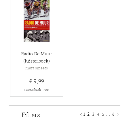
Radio De Muur
(luisterboek)
mart smeets
€ 9,99
Luisterboek - 2008
Filters
<
1
2
3
4
5
...
6
>