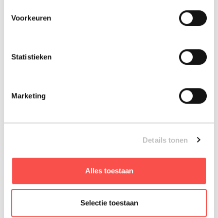
€ 22,99
€ 24,99
Voorkeuren
Paperback - 2026
Paperback - 2026
Statistieken
Marketing
Details tonen
De Zoete Zusjes worden
Sam, ik neem je altijd
kampioen
mee
Alles toestaan
hanneke de zoete
soesja van grondelle
€ 16,50
€ 22,99
Selectie toestaan
Hard-cover - 2026
Paperback - 2026