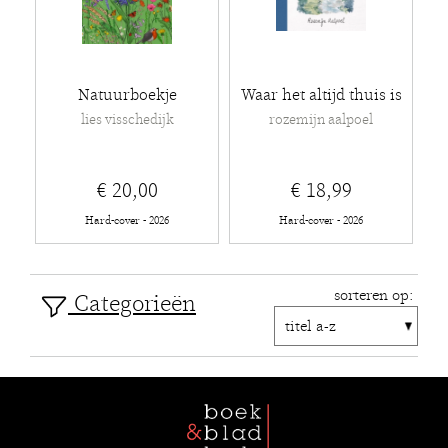
Natuurboekje
Waar het altijd thuis is
lies visschedijk
rozemijn aalpoel
€ 20,00
€ 18,99
Hard-cover - 2026
Hard-cover - 2026
sorteren op:
Categorieën