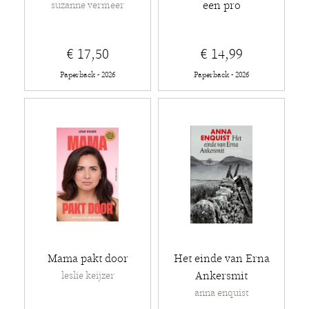
een pro
suzanne vermeer
€ 17,50
€ 14,99
Paperback - 2026
Paperback - 2026
Mama pakt door
Het einde van Erna
Ankersmit
leslie keijzer
anna enquist