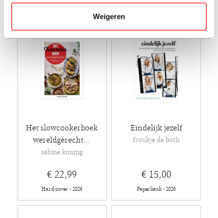
Weigeren
Het slowcookerboek
Eindelijk jezelf
wereldgerecht...
froukje de both
sabine koning
€ 22,99
€ 15,00
Hard-cover - 2026
Paperback - 2026