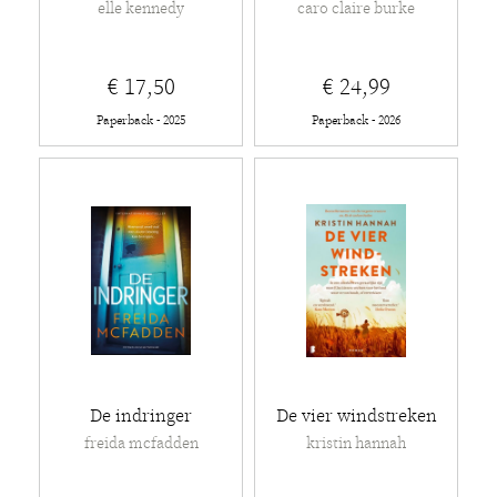
elle kennedy
caro claire burke
€ 17,50
€ 24,99
Paperback - 2025
Paperback - 2026
De indringer
De vier windstreken
freida mcfadden
kristin hannah