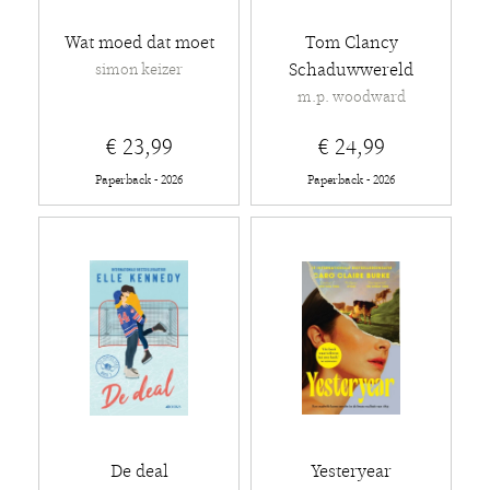
Wat moed dat moet
Tom Clancy
Schaduwwereld
simon keizer
m.p. woodward
€ 23,99
€ 24,99
Paperback - 2026
Paperback - 2026
De deal
Yesteryear