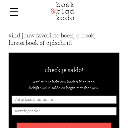
vind jouw favoriete boek, e-book,
luisterboek of tijdschrift
check je saldo!
wat leuk! je hebt een boek & bladkado!
bekijk snel je saldo en begin met shoppen.