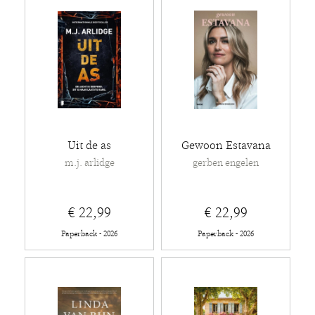
Uit de as
Gewoon Estavana
m.j. arlidge
gerben engelen
€ 22,99
€ 22,99
Paperback - 2026
Paperback - 2026