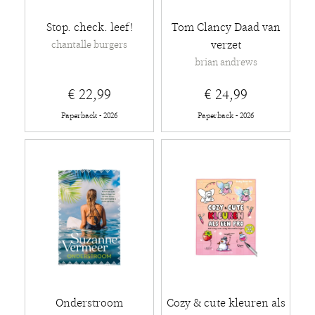
Stop. check. leef!
Tom Clancy Daad van
verzet
chantalle burgers
brian andrews
€ 22,99
€ 24,99
Paperback - 2026
Paperback - 2026
Onderstroom
Cozy & cute kleuren als