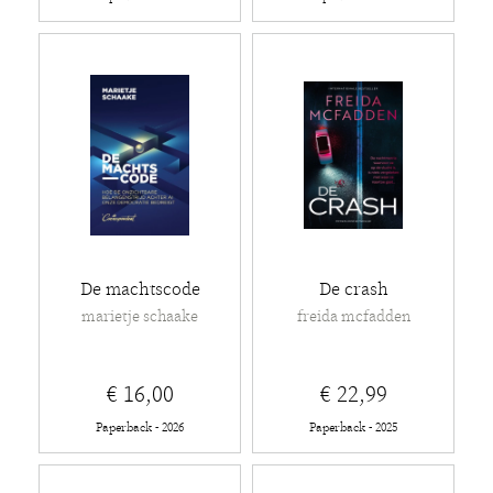
De machtscode
De crash
marietje schaake
freida mcfadden
€ 16,00
€ 22,99
Paperback - 2026
Paperback - 2025