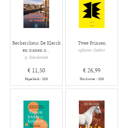
Rechercheur De Klerck
Twee Prinsen
en tranen o...
splinter chabot
p. dieudonné
€ 11,50
€ 26,99
Paperback - 2026
Hard-cover - 2026