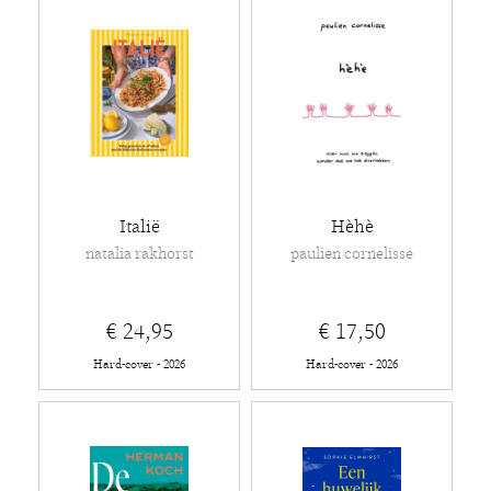
Italië
Hèhè
natalia rakhorst
paulien cornelisse
€ 24,95
€ 17,50
Hard-cover - 2026
Hard-cover - 2026