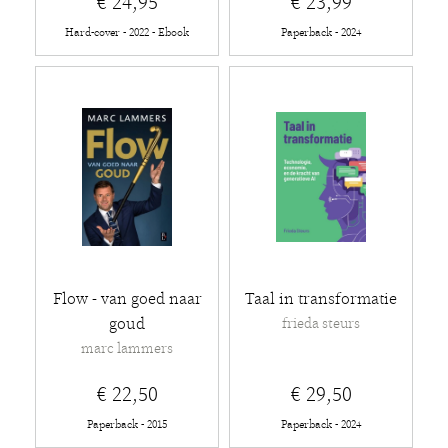
€ 24,95
€ 23,99
Hard-cover - 2022 - Ebook
Paperback - 2024
Flow - van goed naar
Taal in transformatie
goud
frieda steurs
marc lammers
€ 22,50
€ 29,50
Paperback - 2015
Paperback - 2024