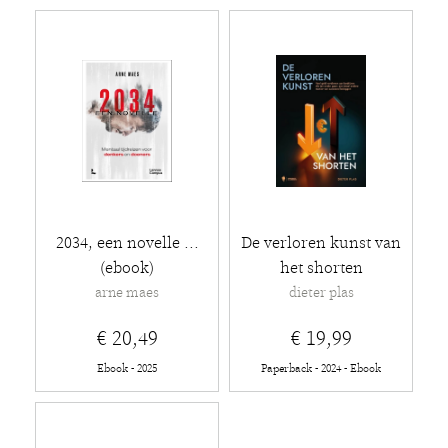
2034, een novelle ...
De verloren kunst van
(ebook)
het shorten
arne maes
dieter plas
€ 20,49
€ 19,99
Ebook - 2025
Paperback - 2024 - Ebook