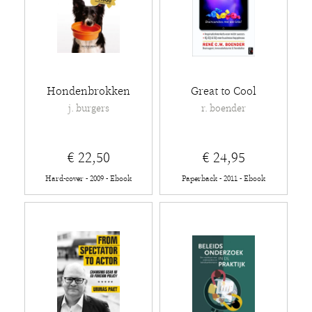
Hondenbrokken
Great to Cool
j. burgers
r. boender
€ 22,50
€ 24,95
Hard-cover - 2009 - Ebook
Paperback - 2011 - Ebook