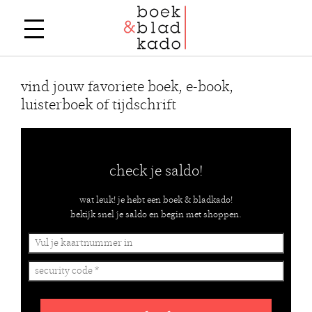
vind jouw favoriete boek, e-book,
luisterboek of tijdschrift
check je saldo!
wat leuk! je hebt een boek & bladkado!
bekijk snel je saldo en begin met shoppen.