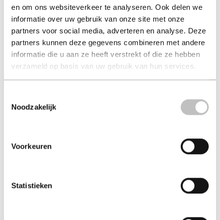
en om ons websiteverkeer te analyseren. Ook delen we
Doelen formuleren
Windows 11 voor
informatie over uw gebruik van onze site met onze
senioren voor Dum...
wim kweekel
partners voor social media, adverteren en analyse. Deze
peter weverka
partners kunnen deze gegevens combineren met andere
€ 18,95
€ 31,99
informatie die u aan ze heeft verstrekt of die ze hebben
verzameld op basis van uw gebruik van hun services.
Paperback - 2020 - Ebook
Paperback - 2022
Toestemmingsselectie
Noodzakelijk
Voorkeuren
Statistieken
Veranderen met
Samenwerken van idee
verstand en gevoel
naar afspraa...