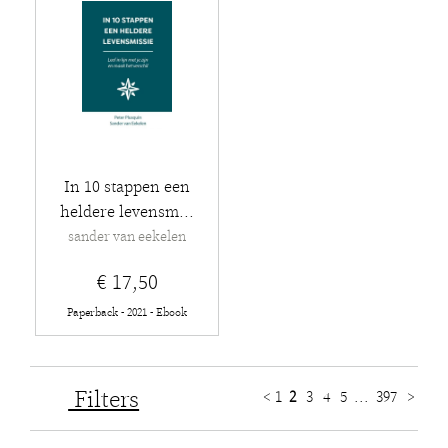
In 10 stappen een
heldere levensm...
sander van eekelen
€ 17,50
Paperback - 2021 - Ebook
Filters
<
1
2
3
4
5
...
397
>