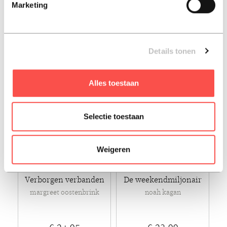
Marketing
rob kayzel
tim dees
€ 32,95
€ 33,95
Paperback - 2019
Paperback - 2019
Details tonen
Alles toestaan
Selectie toestaan
Weigeren
Verborgen verbanden
De weekendmiljonair
margreet oostenbrink
noah kagan