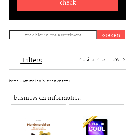
check
Filters
<
1
2
3
4
5
...
397
>
»
»
home
overzicht
business en infor...
business en informatica