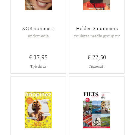
&C 3 nummers
Helden 3 nummers
andcmedia
roularta media group nv
€ 17,95
€ 22,50
Tijdschrift
Tijdschrift