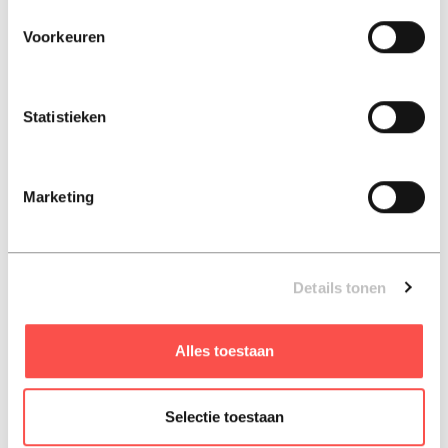
€ 27,95
€ 21,99
Voorkeuren
Tijdschrift
Tijdschrift
Statistieken
Marketing
Details tonen
Plus Puzzels 6
Delicious 4 nummers
nummers
roularta media group nv
Alles toestaan
roularta media group nv
€ 20,00
€ 34,95
Selectie toestaan
Tijdschrift
Tijdschrift