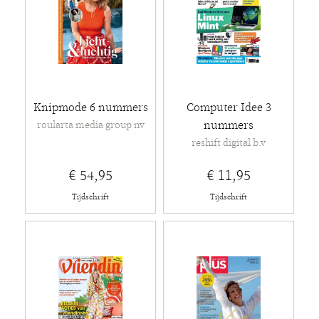
Knipmode 6 nummers
Computer Idee 3
nummers
roularta media group nv
reshift digital b.v
€ 54,95
€ 11,95
Tijdschrift
Tijdschrift