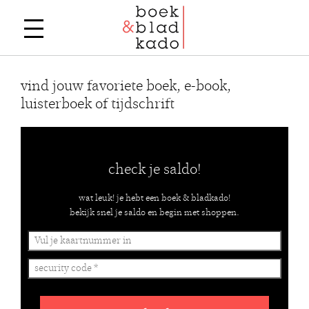
vind jouw favoriete boek, e-book,
luisterboek of tijdschrift
check je saldo!
wat leuk! je hebt een boek & bladkado!
bekijk snel je saldo en begin met shoppen.