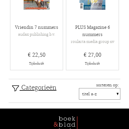
Vriendin 7 nummers
PLUS Magazine 6
nummers
audax publishing b.v.
roularta media group nv
€ 22,50
€ 27,00
Tijdschrift
Tijdschrift
sorteren op:
Categorieën