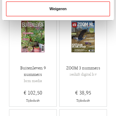
Weigeren
Buitenleven 9
ZOOM 3 nummers
nummers
reshift digital b.v
bcm media
€ 102,50
€ 38,95
Tijdschrift
Tijdschrift