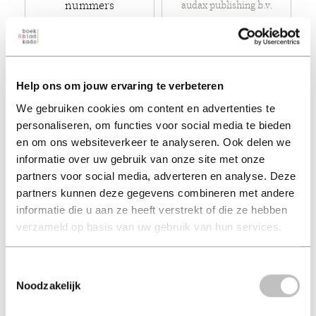
nummers
audax publishing b.v.
roularta media group nv
€ 29,95
€ 15,00
Tijdschrift
Tijdschrift
Help ons om jouw ervaring te verbeteren
We gebruiken cookies om content en advertenties te
personaliseren, om functies voor social media te bieden
en om ons websiteverkeer te analyseren. Ook delen we
informatie over uw gebruik van onze site met onze
partners voor social media, adverteren en analyse. Deze
partners kunnen deze gegevens combineren met andere
informatie die u aan ze heeft verstrekt of die ze hebben
verzameld op basis van uw gebruik van hun services.
De Tuin op Tafel 4
Formule 1 4 nummers
Toestemmingsselectie
nummers
roularta media group nv
Noodzakelijk
vipmedia publishing &
services