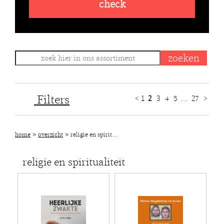
check
Filters
<
1
2
3
4
5
...
27
>
»
»
home
overzicht
religie en spirit...
religie en spiritualiteit