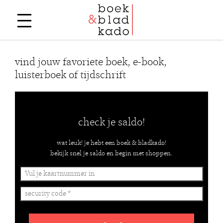
vind jouw favoriete boek, e-book,
luisterboek of tijdschrift
check je saldo!
wat leuk! je hebt een boek & bladkado!
bekijk snel je saldo en begin met shoppen.