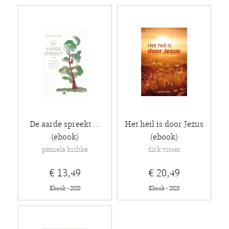
De aarde spreekt ...
Het heil is door Jezus
(ebook)
(ebook)
pamela kribbe
dirk visser
€ 13,49
€ 20,49
Ebook - 2020
Ebook - 2025