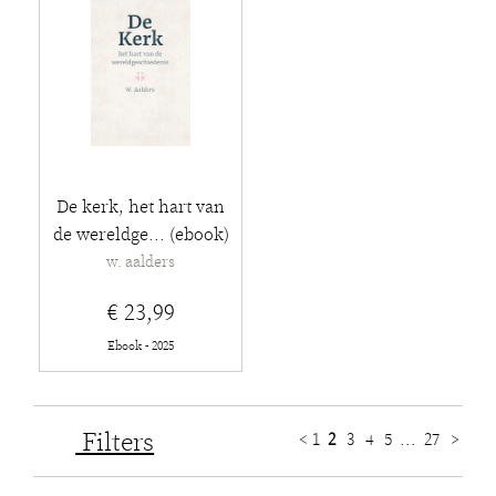
De kerk, het hart van
de wereldge... (ebook)
w. aalders
€ 23,99
Ebook - 2025
Filters
<
1
2
3
4
5
...
27
>