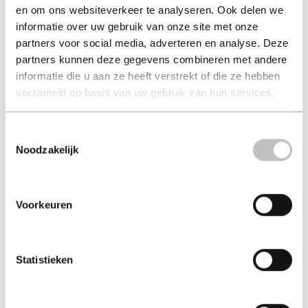
en om ons websiteverkeer te analyseren. Ook delen we
Wordt de beste versie
Maria Magdalena en
informatie over uw gebruik van onze site met onze
van jezelf ... (ebook)
Jezus Deel I ... (ebook)
partners voor social media, adverteren en analyse. Deze
gerda van schaik
gabriela gaastra-levin
partners kunnen deze gegevens combineren met andere
€ 14,00
€ 13,45
informatie die u aan ze heeft verstrekt of die ze hebben
verzameld op basis van uw gebruik van hun services.
Ebook - 2022
Ebook - 2019
Toestemmingsselectie
Noodzakelijk
Voorkeuren
Statistieken
Spiritueel leven door
365 dagen met Hem
omzien ... (ebook)
(ebook)