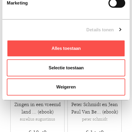
Marketing
timothy alkema
wilhelm busch
€ 11,45
€ 20,49
Ebook - 2023
Ebook - 2025
Details tonen
Alles toestaan
Selectie toestaan
Weigeren
Zingen in een vreemd
Peter Schmidt en Jean
land ... (ebook)
Paul Van Be... (ebook)
aurelius augustinus
peter schmidt