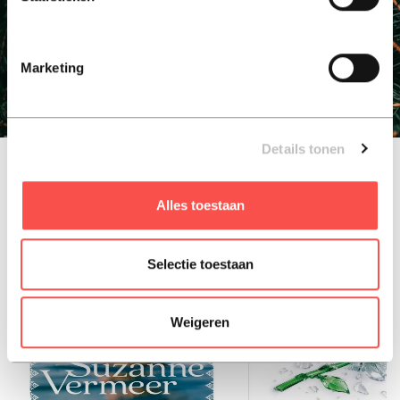
e-books, luisterboeken & tijdschriften (+100.000). Ideaal
als relatiegeschenk, kerstgeschenk, eindejaarsgeschenk
of gewoon zomaar als cadeau!
Marketing
bestel nu
Details tonen
populaire titels
Alles toestaan
Selectie toestaan
Weigeren