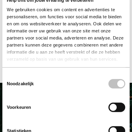
Help ons om jouw ervaring te verbeteren
We gebruiken cookies om content en advertenties te
personaliseren, om functies voor social media te bieden
en om ons websiteverkeer te analyseren. Ook delen we
informatie over uw gebruik van onze site met onze
partners voor social media, adverteren en analyse. Deze
partners kunnen deze gegevens combineren met andere
inwisselen
informatie die u aan ze heeft verstrekt of die ze hebben
verzameld op basis van uw gebruik van hun services.
boek & bladkado cadeaukaart inwisselen.
Toestemmingsselectie
Noodzakelijk
het ideale cadeau voor elke gelegenheid
Wist je dat een leescadeau één van de populairste
Voorkeuren
cadeaus is die iemand ontvangt? Boek & bladkado is hét
cadeau voor iedereen en geschikt voor elke gelegenheid.
Met de giftcard kies je uit de grootste collectie boeken,
Statistieken