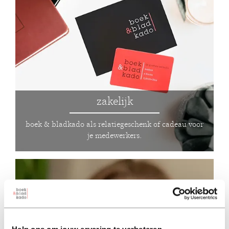
zakelijk
boek & bladkado als relatiegeschenk of cadeau voor
je medewerkers.