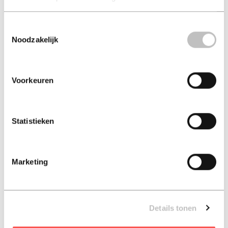
Toestemmingsselectie
Vinpressions
De wereldgeschiedenis
Noodzakelijk
(luisterboek)
in twaalf b...
hubrecht duijker
joël broekaert
Voorkeuren
€ 12,95
€ 19,99
Luisterboek - 2021
Luisterboek - 2023
Statistieken
Marketing
Details tonen