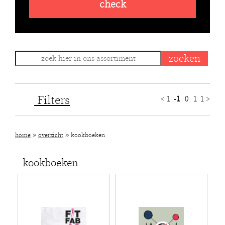
check
Filters
<
1
-1
0
1
1
>
»
»
home
overzicht
kookboeken
kookboeken