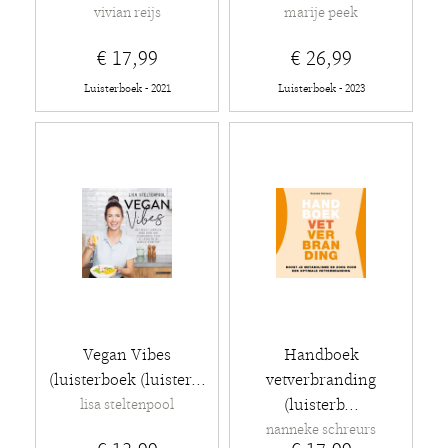
vivian reijs
marije peek
€ 17,99
€ 26,99
Luisterboek - 2021
Luisterboek - 2023
Vegan Vibes
Handboek
(luisterboek (luister...
vetverbranding
(luisterb...
lisa steltenpool
nanneke schreurs