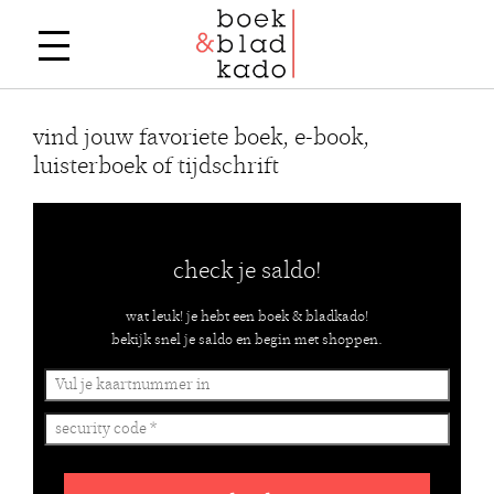
vind jouw favoriete boek, e-book,
luisterboek of tijdschrift
check je saldo!
wat leuk! je hebt een boek & bladkado!
bekijk snel je saldo en begin met shoppen.