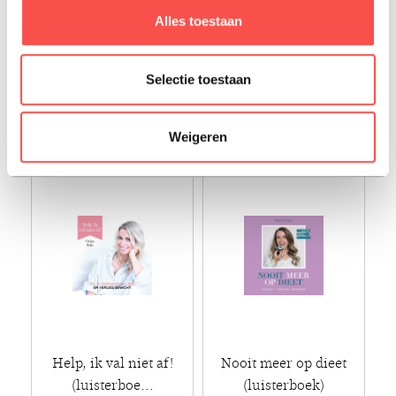
Het slanke brein
Afvallen was nog nooit
Alles toestaan
(luisterboek)
zo leuk (l...
heleen ligtelijn
sabrina koudijs
Selectie toestaan
€ 17,99
€ 25,99
Luisterboek - 2023
Luisterboek - 2025
Weigeren
Help, ik val niet af!
Nooit meer op dieet
(luisterboe...
(luisterboek)