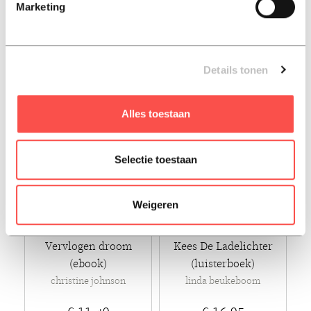
Marketing
simone van der vlugt
€ 21,99
€ 17,50
Paperback - 2025
Paperback - 2026 - Ebook
Details tonen
Alles toestaan
Selectie toestaan
Weigeren
Vervlogen droom
Kees De Ladelichter
(ebook)
(luisterboek)
christine johnson
linda beukeboom