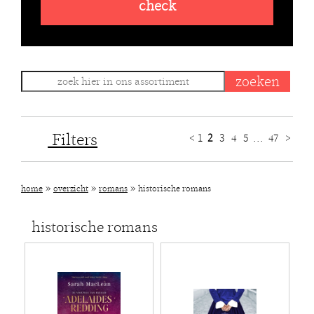
check
Filters
<
1
2
3
4
5
...
47
>
»
»
»
home
overzicht
romans
historische romans
historische romans