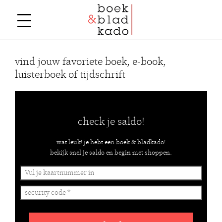
vind jouw favoriete boek, e-book,
luisterboek of tijdschrift
check je saldo!
wat leuk! je hebt een boek & bladkado!
bekijk snel je saldo en begin met shoppen.