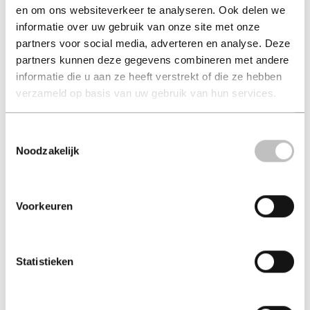
en om ons websiteverkeer te analyseren. Ook delen we
Zorro x Sherock
River Sing Me Home
informatie over uw gebruik van onze site met onze
dimitri balcaen
shearer, eleanor
partners voor social media, adverteren en analyse. Deze
partners kunnen deze gegevens combineren met andere
€ 30,00
€ 15,95
informatie die u aan ze heeft verstrekt of die ze hebben
verzameld op basis van uw gebruik van hun services.
Hard-cover - 2025
Paperback - 2023 - Engels
Toestemmingsselectie
Noodzakelijk
Voorkeuren
Statistieken
Tot het bittere einde
Kruistocht van een
koningin
esther teunissen