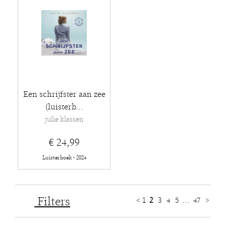
Een schrijfster aan zee
(luisterb...
julie klassen
€ 24,99
Luisterboek - 2024
Filters
<
1
2
3
4
5
...
47
>