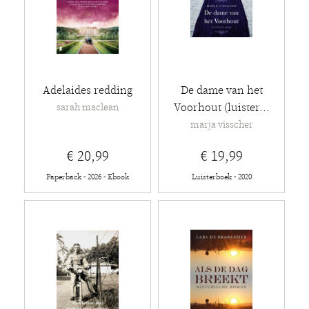
Adelaides redding
De dame van het
Voorhout (luister...
sarah maclean
marja visscher
€ 20,99
€ 19,99
Paperback - 2026 - Ebook
Luisterboek - 2020