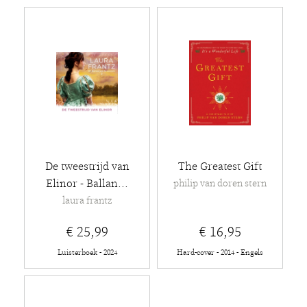
De tweestrijd van
The Greatest Gift
Elinor - Ballan...
philip van doren stern
laura frantz
€ 25,99
€ 16,95
Luisterboek - 2024
Hard-cover - 2014 - Engels