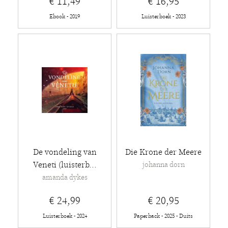
€ 11,49
€ 16,95
Ebook - 2019
Luisterboek - 2023
De vondeling van
Die Krone der Meere
Veneti (luisterb...
johanna dorn
amanda dykes
€ 24,99
€ 20,95
Luisterboek - 2024
Paperback - 2025 - Duits