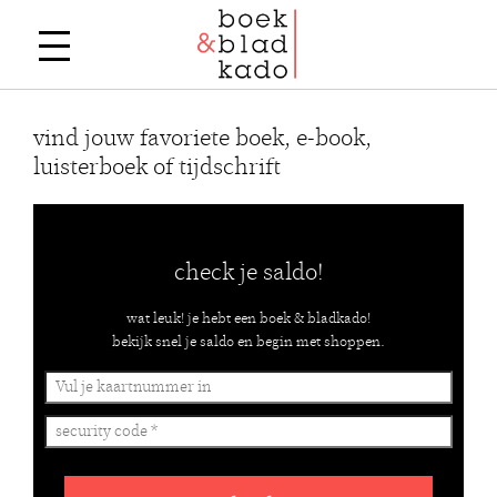
vind jouw favoriete boek, e-book,
luisterboek of tijdschrift
check je saldo!
wat leuk! je hebt een boek & bladkado!
bekijk snel je saldo en begin met shoppen.