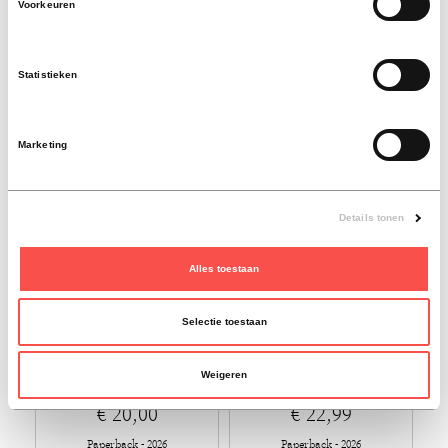
Voorkeuren
€ 22,99
€ 23,99
Paperback - 2026
Paperback - 2026
Statistieken
Marketing
Details tonen
Alles toestaan
Patriot
Dafne
Selectie toestaan
aleksej navalny
dafne schippers
Weigeren
€ 20,00
€ 22,99
Paperback - 2026
Paperback - 2026