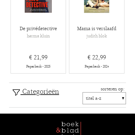
De privédetective
Mama is verslaafd
herma kluin
judith blok
€ 21,99
€ 22,99
Paperback - 2025
Paperback - 2024
sorteren op:
Categorieën