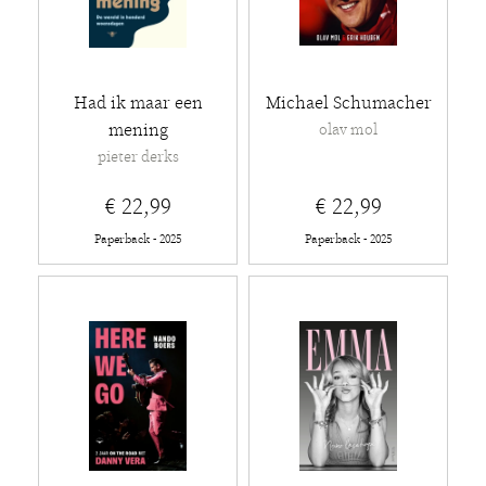
Had ik maar een
Michael Schumacher
mening
olav mol
pieter derks
€ 22,99
€ 22,99
Paperback - 2025
Paperback - 2025