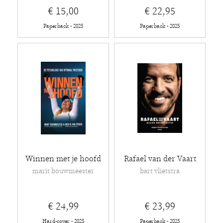
€ 15,00
€ 22,95
Paperback - 2025
Paperback - 2025
Winnen met je hoofd
Rafael van der Vaart
marit bouwmeester
bart vlietstra
€ 24,99
€ 23,99
Hard-cover - 2025
Paperback - 2025