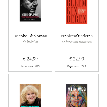
De coke - diplomaat
Probleemkinderen
ali koleilat
bodine van someren
€ 24,99
€ 22,99
Paperback - 2026
Paperback - 2026