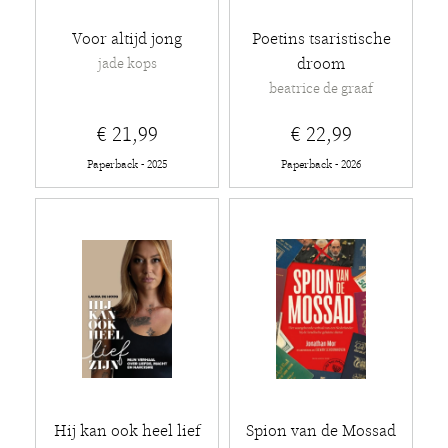
Voor altijd jong
Poetins tsaristische
droom
jade kops
beatrice de graaf
€ 21,99
€ 22,99
Paperback - 2025
Paperback - 2026
Hij kan ook heel lief
Spion van de Mossad