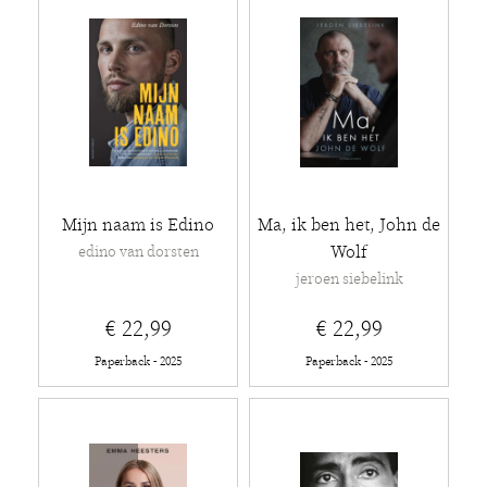
Mijn naam is Edino
Ma, ik ben het, John de
Wolf
edino van dorsten
jeroen siebelink
€ 22,99
€ 22,99
Paperback - 2025
Paperback - 2025