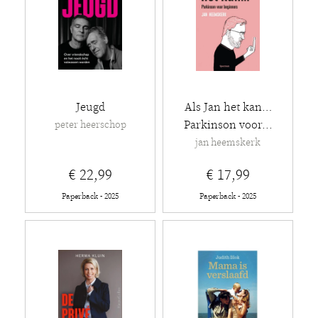
Jeugd
Als Jan het kan…
Parkinson voor...
peter heerschop
jan heemskerk
€ 22,99
€ 17,99
Paperback - 2025
Paperback - 2025