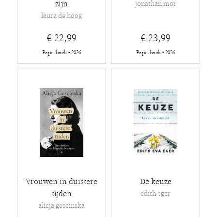
zijn
jonathan mor
laura de hoog
€ 22,99
€ 23,99
Paperback - 2026
Paperback - 2026
Vrouwen in duistere
De keuze
tijden
edith eger
alicja gescinska