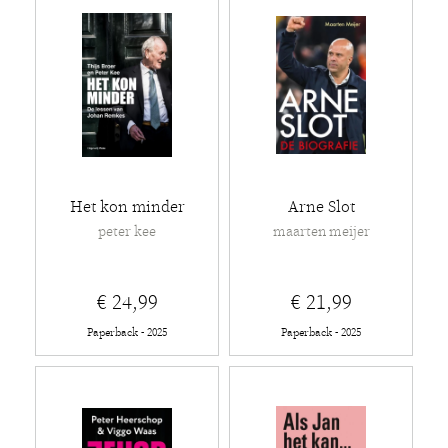
Het kon minder
Arne Slot
peter kee
maarten meijer
€ 24,99
€ 21,99
Paperback - 2025
Paperback - 2025