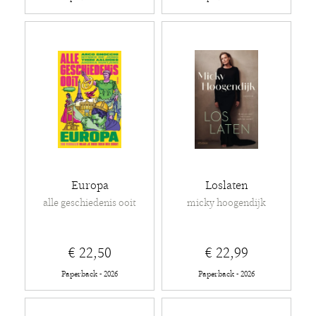
Europa
Loslaten
alle geschiedenis ooit
micky hoogendijk
€ 22,50
€ 22,99
Paperback - 2026
Paperback - 2026