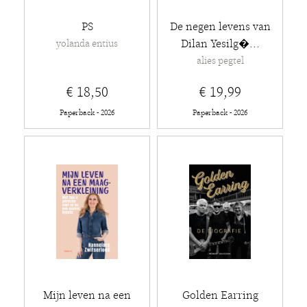
PS
De negen levens van
Dilan Yesilg�...
yolanda entius
alies pegtel
€ 18,50
€ 19,99
Paperback - 2026
Paperback - 2026
Mijn leven na een
Golden Earring