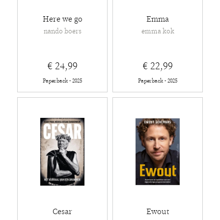
Here we go
Emma
nando boers
emma kok
€ 24,99
€ 22,99
Paperback - 2025
Paperback - 2025
Cesar
Ewout