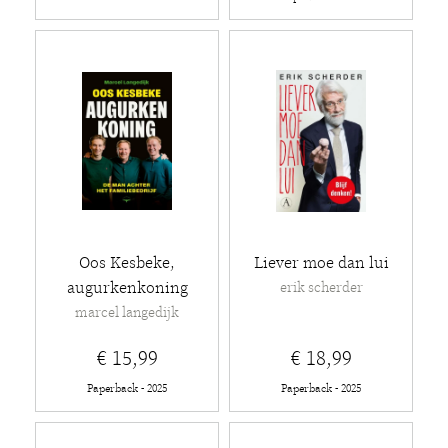
Oos Kesbeke,
Liever moe dan lui
augurkenkoning
erik scherder
marcel langedijk
€ 15,99
€ 18,99
Paperback - 2025
Paperback - 2025