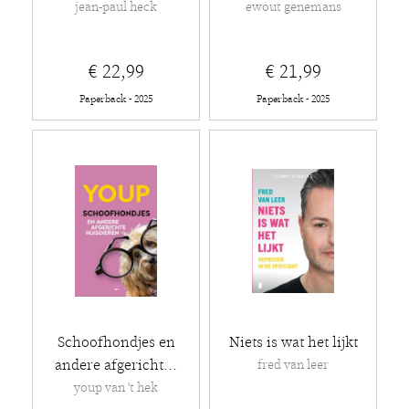
jean-paul heck
ewout genemans
€ 22,99
€ 21,99
Paperback - 2025
Paperback - 2025
Schoofhondjes en
Niets is wat het lijkt
andere afgericht...
fred van leer
youp van 't hek