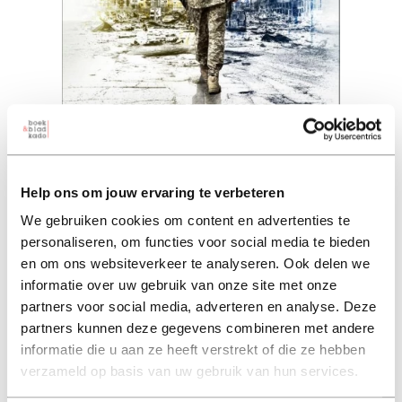
Bachmoet
Help ons om jouw ervaring te verbeteren
michiel janzen (auteur)
We gebruiken cookies om content en advertenties te
personaliseren, om functies voor social media te bieden
en om ons websiteverkeer te analyseren. Ook delen we
paperback 22,99
informatie over uw gebruik van onze site met onze
22,99
partners voor social media, adverteren en analyse. Deze
excl. 3,95 verzendkosten NL
partners kunnen deze gegevens combineren met andere
informatie die u aan ze heeft verstrekt of die ze hebben
in winkelmand
verzameld op basis van uw gebruik van hun services.