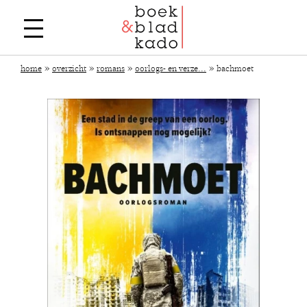
»
»
»
»
home
overzicht
romans
oorlogs- en verze...
bachmoet