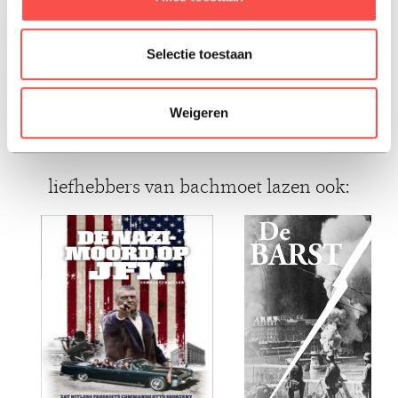
Zullen ze ooit kunnen ontsnappen?
Selectie toestaan
ISBN: 9789401414883
Weigeren
Paperback, 2024, Nederlands
liefhebbers van bachmoet lazen ook: