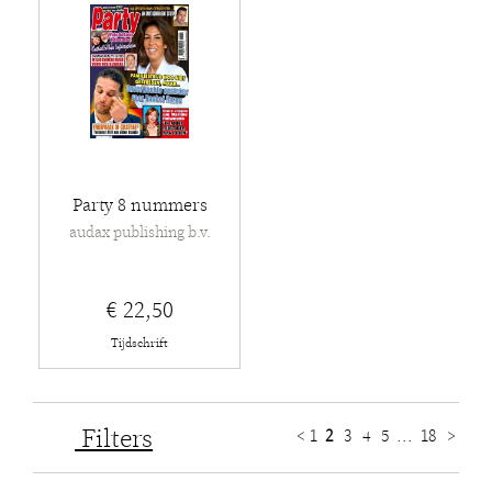
Party 8 nummers
audax publishing b.v.
€ 22,50
Tijdschrift
Filters
<
1
2
3
4
5
...
18
>