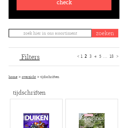
check
Filters
<
1
2
3
4
5
...
18
>
»
»
home
overzicht
tijdschriften
tijdschriften