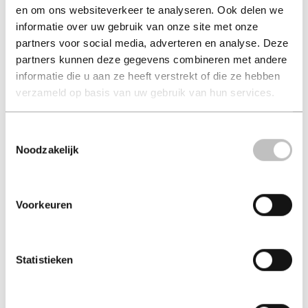
en om ons websiteverkeer te analyseren. Ook delen we
Weekend 7 nummers
Weekend 12 nummers
informatie over uw gebruik van onze site met onze
audax publishing b.v.
audax publishing b.v.
partners voor social media, adverteren en analyse. Deze
partners kunnen deze gegevens combineren met andere
€ 22,50
€ 35,00
informatie die u aan ze heeft verstrekt of die ze hebben
verzameld op basis van uw gebruik van hun services.
Tijdschrift
Tijdschrift
Toestemmingsselectie
Noodzakelijk
Voorkeuren
Statistieken
Vriendin 5 nummers
Vriendin 7 nummers
audax publishing b.v.
audax publishing b.v.