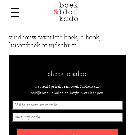
vind jouw favoriete boek, e-book,
luisterboek of tijdschrift
check je saldo!
wat leuk! je hebt een boek & bladkado!
bekijk snel je saldo en begin met shoppen.