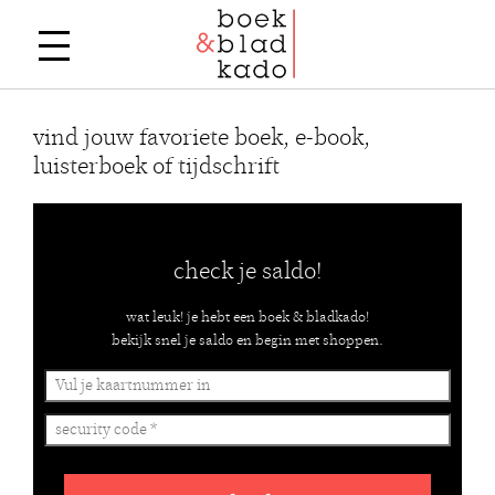
vind jouw favoriete boek, e-book,
luisterboek of tijdschrift
check je saldo!
wat leuk! je hebt een boek & bladkado!
bekijk snel je saldo en begin met shoppen.