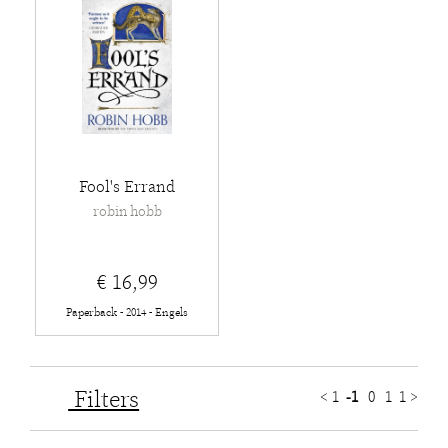
Fool's Errand
robin hobb
€ 16,99
Paperback - 2014 - Engels
Filters
<
1
-1
0
1
1
>