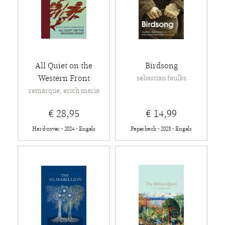
All Quiet on the
Birdsong
Western Front
sebastian faulks
remarque, erich maria
€ 28,95
€ 14,99
Hard-cover - 2024 - Engels
Paperback - 2023 - Engels