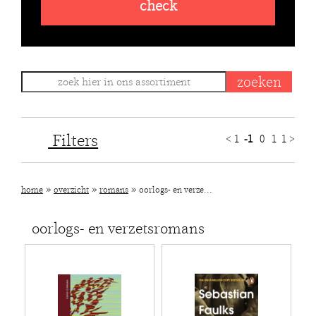
check
Filters
<
1
-1
0
1
1
>
»
»
»
home
overzicht
romans
oorlogs- en verze...
oorlogs- en verzetsromans