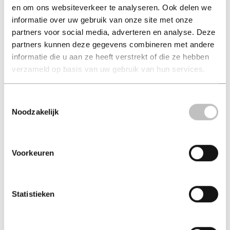
en om ons websiteverkeer te analyseren. Ook delen we
Precipice
All Quiet on the
informatie over uw gebruik van onze site met onze
Western Front
robert harris
partners voor social media, adverteren en analyse. Deze
erich maria remarque
partners kunnen deze gegevens combineren met andere
€ 14,99
€ 14,99
informatie die u aan ze heeft verstrekt of die ze hebben
verzameld op basis van uw gebruik van hun services.
Paperback - 2025 - Engels
Paperback - 2024 - Engels
Toestemmingsselectie
Noodzakelijk
Voorkeuren
Statistieken
The Narrow Road to the
Black Butterflies
Deep North
priscilla morris