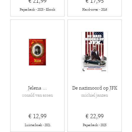
€ 21,99
€ 17,95
Paperback - 2025 - Ebook
Hard-cover - 2016
Jelena ...
De nazimoord op JFK
ronald van assen
michiel janzen
€ 12,99
€ 22,99
Luisterboek - 2021
Paperback - 2025