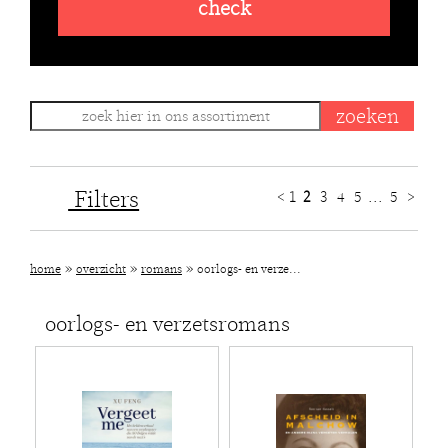
check
Filters
<
1
2
3
4
5
...
5
>
»
»
»
home
overzicht
romans
oorlogs- en verze...
oorlogs- en verzetsromans