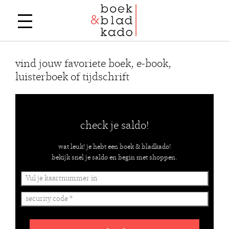
vind jouw favoriete boek, e-book,
luisterboek of tijdschrift
check je saldo!
wat leuk! je hebt een boek & bladkado!
bekijk snel je saldo en begin met shoppen.