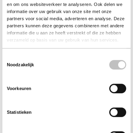
en om ons websiteverkeer te analyseren. Ook delen we
De grootste
Koud rood
informatie over uw gebruik van onze site met onze
bankoverval aller tij...
chris ryan
partners voor social media, adverteren en analyse. Deze
frank krake
partners kunnen deze gegevens combineren met andere
€ 16,50
€ 21,99
informatie die u aan ze heeft verstrekt of die ze hebben
verzameld op basis van uw gebruik van hun services.
Paperback - 2023
Paperback - 2024 - Ebook
Toestemmingsselectie
Noodzakelijk
Voorkeuren
Statistieken
De man in cel 401
Jelena
john brosens
ronald van assen