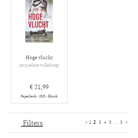
Hoge vlucht
jacqueline vollebregt
€ 21,99
Paperback - 2025 - Ebook
Filters
<
1
2
3
4
5
...
5
>