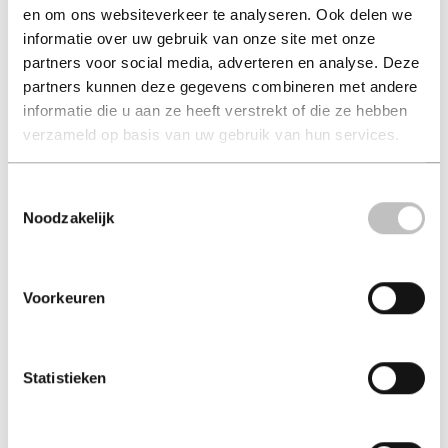
en om ons websiteverkeer te analyseren. Ook delen we
Lexicon aanbesteding
Merck Manual Medisch
informatie over uw gebruik van onze site met onze
handboek
hein van der horst
partners voor social media, adverteren en analyse. Deze
m.h. beers
partners kunnen deze gegevens combineren met andere
€ 61,95
€ 99,99
informatie die u aan ze heeft verstrekt of die ze hebben
verzameld op basis van uw gebruik van hun services.
Paperback - 2019
Hard-cover - 2005
Toestemmingsselectie
Noodzakelijk
Voorkeuren
Statistieken
Sterrenstof zijn wij
Als het leven grote
vragen stelt
margot brouwer