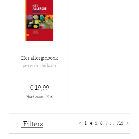
Het allergieboek
jan w.m. derksen
€ 19,99
Hard-cover - 2016
Filters
<
1
4
5
6
7
...
715
>