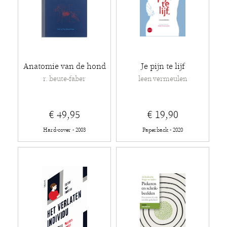
Anatomie van de hond
Je pijn te lijf
r. beute-faber
leen vermeulen
€ 49,95
€ 19,90
Hard-cover - 2003
Paperback - 2020