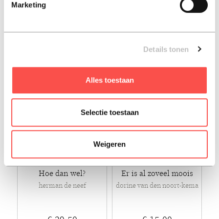
Marketing
lois eijgenraam
€ 28,99
€ 16,00
Paperback - 2025 - Ebook
Paperback - 2023
Details tonen
Alles toestaan
Selectie toestaan
Weigeren
Hoe dan wel?
Er is al zoveel moois
herman de neef
dorine van den noort-kema