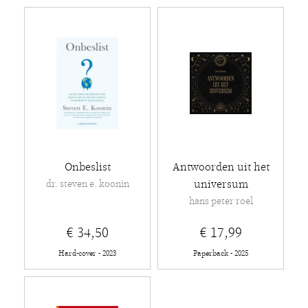
Onbeslist
Antwoorden uit het
universum
dr. steven e. koonin
hans peter roel
€ 34,50
€ 17,99
Hard-cover - 2023
Paperback - 2025