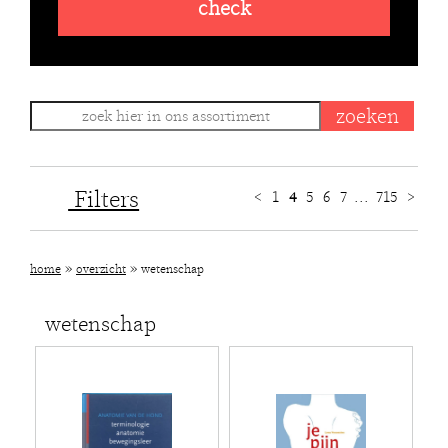
check
Filters
<
1
4
5
6
7
...
715
>
»
»
home
overzicht
wetenschap
wetenschap