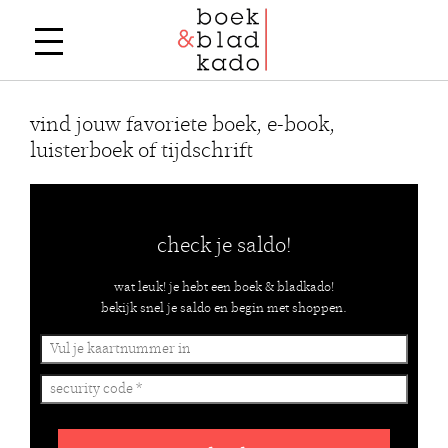
vind jouw favoriete boek, e-book,
luisterboek of tijdschrift
check je saldo!
wat leuk! je hebt een boek & bladkado!
bekijk snel je saldo en begin met shoppen.