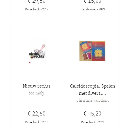
€ 29,50
€ 15,00
Paperback - 2017
Hard-cover - 2023
Nieuw rechts
Caleidoscopia. Spelen
met diversi...
ico maly
christine van duin
€ 22,50
€ 45,20
Paperback - 2018
Paperback - 2021