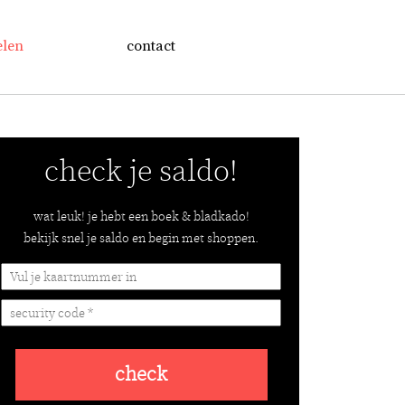
elen
contact
check je saldo!
wat leuk! je hebt een boek & bladkado!
bekijk snel je saldo en begin met shoppen.
check