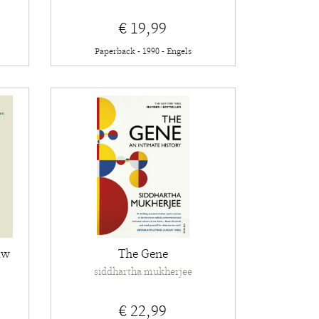
€ 19,99
Paperback - 1990 - Engels
uw
The Gene
siddhartha mukherjee
€ 22,99