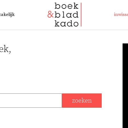
zakelijk
inwiss
ek,