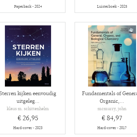
Paperback - 2024
Luisterboek - 2025
Sterren kijken eenvoudig
Fundamentals of Gener
uitgeleg...
Organic,...
klaus m. schittenhelm
mcmurry, john
€ 26,95
€ 84,97
Hard-cover - 2023
Hard-cover - 2017