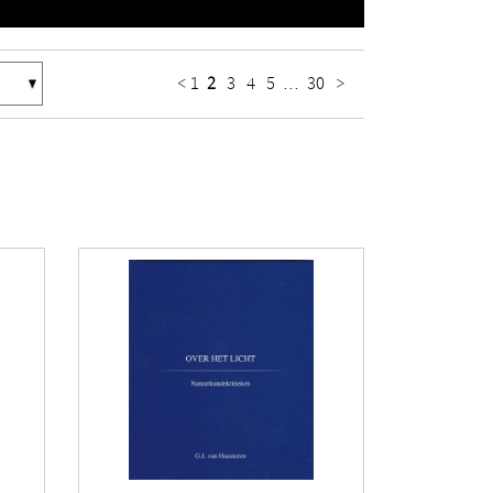
<
1
2
3
4
5
...
30
>