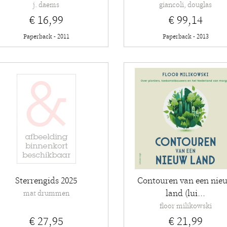
j. daems
giancoli, douglas
€ 16,99
€ 99,14
Paperback - 2011
Paperback - 2013
Sterrengids 2025
Contouren van een nie
land (lui...
mat drummen
floor milikowski
€ 27,95
€ 21,99