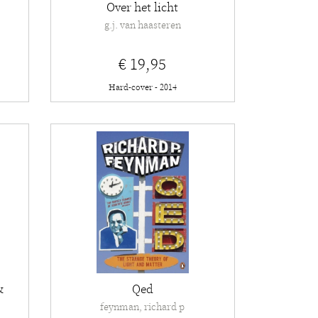
Over het licht
g.j. van haasteren
€ 19,95
Hard-cover - 2014
&
Qed
feynman, richard p