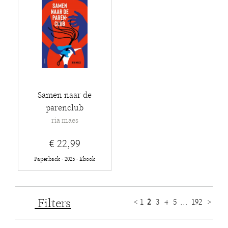
Samen naar de
parenclub
ria maes
€ 22,99
Paperback - 2025 - Ebook
Filters
<
1
2
3
4
5
...
192
>