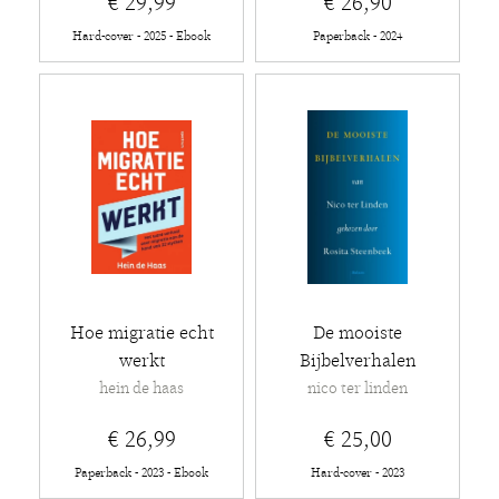
€ 29,99
€ 26,90
Hard-cover - 2025 - Ebook
Paperback - 2024
Hoe migratie echt
De mooiste
werkt
Bijbelverhalen
hein de haas
nico ter linden
€ 26,99
€ 25,00
Paperback - 2023 - Ebook
Hard-cover - 2023