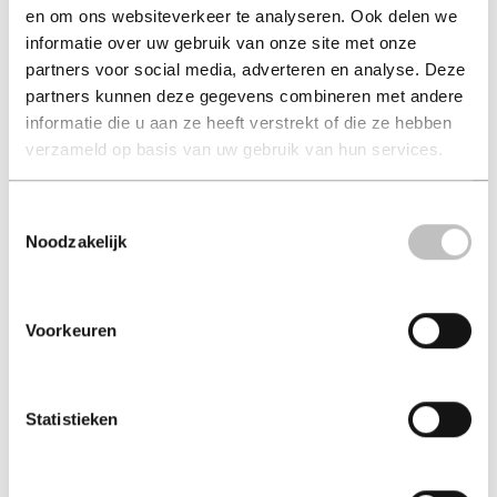
en om ons websiteverkeer te analyseren. Ook delen we
Vrouw en meid
Marijke begrijpt het
informatie over uw gebruik van onze site met onze
niet
caroline hanken
partners voor social media, adverteren en analyse. Deze
edgard eeckman
partners kunnen deze gegevens combineren met andere
€ 23,99
€ 19,99
informatie die u aan ze heeft verstrekt of die ze hebben
verzameld op basis van uw gebruik van hun services.
Paperback - 2025 - Ebook
Paperback - 2024
Toestemmingsselectie
Noodzakelijk
Voorkeuren
Statistieken
Politiek Nu!
Winter Is Coming
fernando savater
kasparov, garry