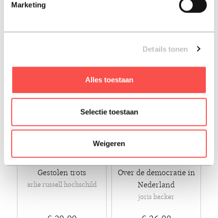
Marketing
€ 22,50
€ 16,99
Paperback - 2019
Paperback - 2016 - Engels
Details tonen
Alles toestaan
Selectie toestaan
Weigeren
Gestolen trots
Over de democratie in
Nederland
arlie russell hochschild
joris backer