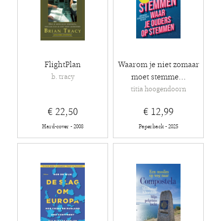
FlightPlan
Waarom je niet zomaar
moet stemme...
b. tracy
titia hoogendoorn
€ 22,50
€ 12,99
Hard-cover - 2008
Paperback - 2025