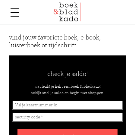
vind jouw favoriete boek, e-book,
luisterboek of tijdschrift
check je saldo!
wat leuk! je hebt een boek & bladkado!
bekijk snel je saldo en begin met shoppen.