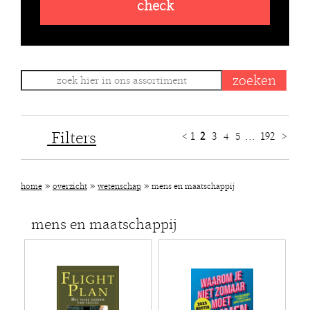
check
Filters
<
1
2
3
4
5
...
192
>
»
»
»
home
overzicht
wetenschap
mens en maatschappij
mens en maatschappij