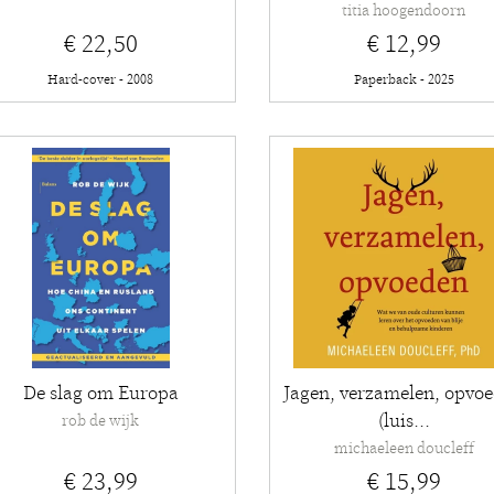
titia hoogendoorn
€ 22,50
€ 12,99
Hard-cover - 2008
Paperback - 2025
De slag om Europa
Jagen, verzamelen, opvo
(luis...
rob de wijk
michaeleen doucleff
€ 23,99
€ 15,99