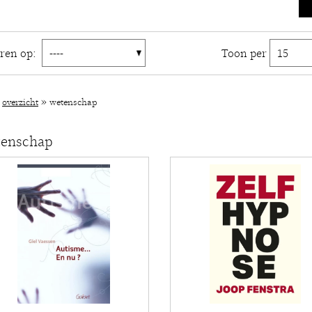
eren op:
Toon per
»
»
overzicht
wetenschap
tenschap