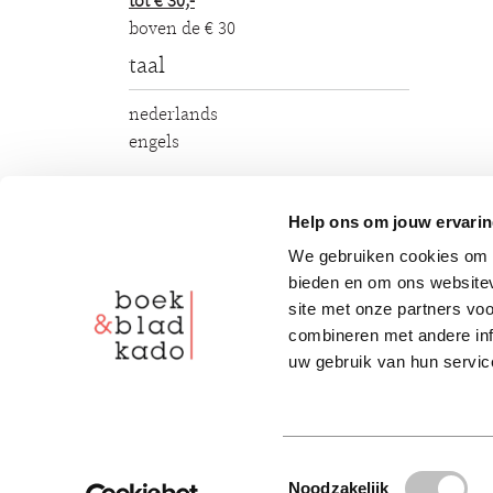
tot € 30,-
boven de € 30
taal
nederlands
engels
Help ons om jouw ervarin
1 - 15 van de 6932
sort
We gebruiken cookies om c
bieden en om ons websitev
site met onze partners vo
combineren met andere inf
uw gebruik van hun servic
Toestemmingsselectie
Noodzakelijk