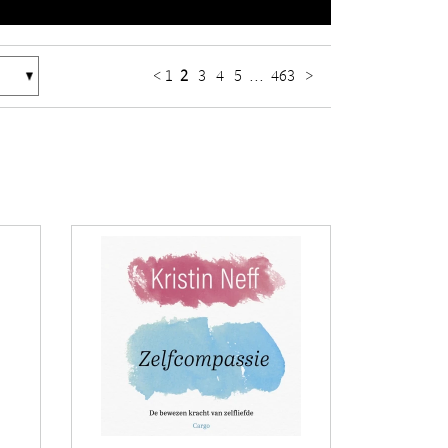
<
1
2
3
4
5
...
463
>