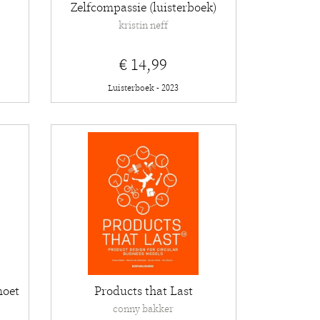
Zelfcompassie (luisterboek)
kristin neff
€ 14,99
Luisterboek - 2023
moet
Products that Last
conny bakker