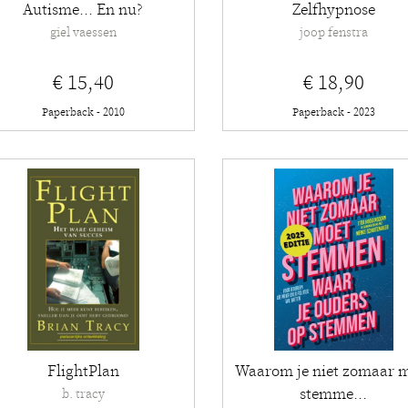
Autisme... En nu?
Zelfhypnose
giel vaessen
joop fenstra
€ 15,40
€ 18,90
Paperback - 2010
Paperback - 2023
FlightPlan
Waarom je niet zomaar 
stemme...
b. tracy