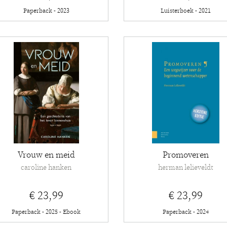
Paperback - 2023
Luisterboek - 2021
Vrouw en meid
Promoveren
caroline hanken
herman lelieveldt
€ 23,99
€ 23,99
Paperback - 2025 - Ebook
Paperback - 2024