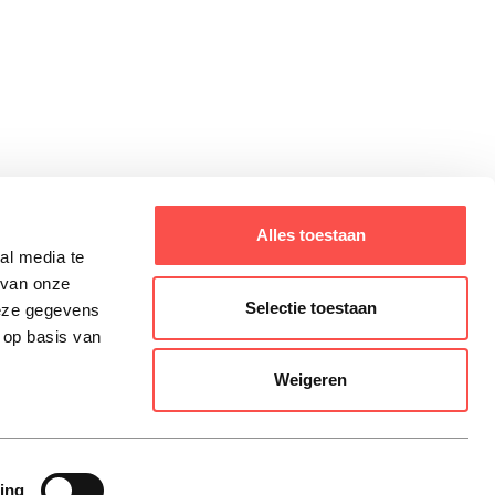
Alles toestaan
<
1
2
3
4
5
...
463
>
al media te
 van onze
Selectie toestaan
deze gegevens
 op basis van
Weigeren
ing