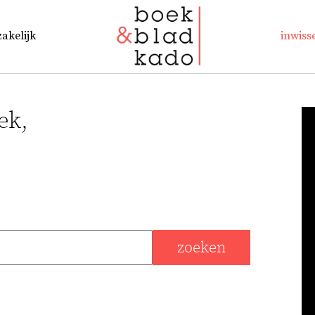
zakelijk
inwiss
ek,