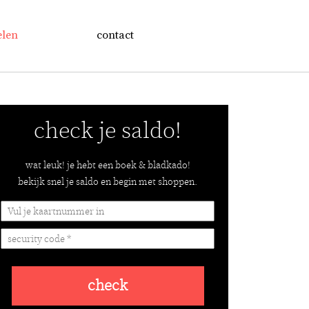
elen
contact
check je saldo!
wat leuk! je hebt een boek & bladkado!
bekijk snel je saldo en begin met shoppen.
check