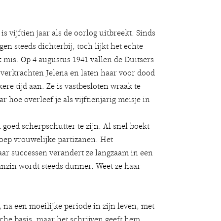
s vijftien jaar als de oorlog uitbreekt. Sinds
n steeds dichterbij, toch lijkt het echte
k mis. Op 4 augustus 1941 vallen de Duitsers
verkrachten Jelena en laten haar voor dood
re tijd aan. Ze is vastbesloten wraak te
oe overleef je als vijftienjarig meisje in
n goed scherpschutter te zijn. Al snel boekt
roep vrouwelijke partizanen. Het
aar successen verandert ze langzaam in een
aanzin wordt steeds dunner. Weet ze haar
, na een moeilijke periode in zijn leven, met
ische basis, maar het schrijven geeft hem