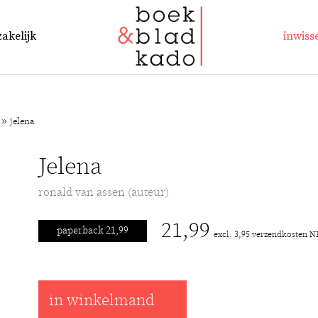
zakelijk
inwiss
»
jelena
Jelena
ronald van assen (auteur)
21,99
paperback 21,99
excl. 3,95 verzendkosten N
in winkelmand