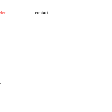
elen
contact
L