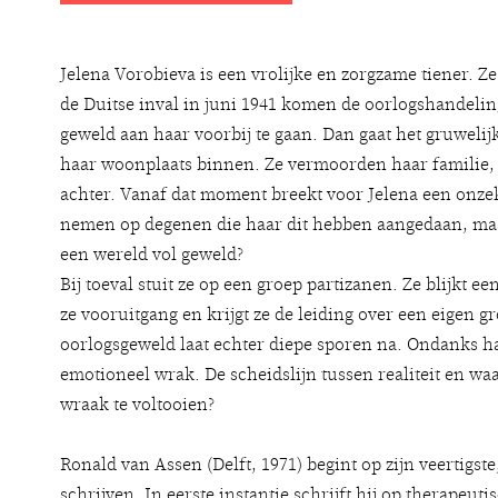
Jelena Vorobieva is een vrolijke en zorgzame tiener. Ze i
de Duitse inval in juni 1941 komen de oorlogshandelinge
geweld aan haar voorbij te gaan. Dan gaat het gruwelij
haar woonplaats binnen. Ze vermoorden haar familie, 
achter. Vanaf dat moment breekt voor Jelena een onzeke
nemen op degenen die haar dit hebben aangedaan, maar h
een wereld vol geweld?
Bij toeval stuit ze op een groep partizanen. Ze blijkt ee
ze vooruitgang en krijgt ze de leiding over een eigen g
oorlogsgeweld laat echter diepe sporen na. Ondanks h
emotioneel wrak. De scheidslijn tussen realiteit en w
wraak te voltooien?
Ronald van Assen (Delft, 1971) begint op zijn veertigste
schrijven. In eerste instantie schrijft hij op therapeut