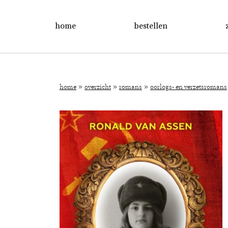
home
bestellen
»
»
»
home
overzicht
romans
oorlogs- en verzetsromans