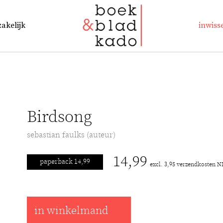
zakelijk
inwiss
Birdsong
sebastian faulks (auteur)
14,99
paperback 14,99
excl. 3,95 verzendkosten N
in winkelmand