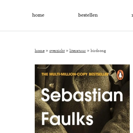
home
bestellen
»
»
»
home
overzicht
literatuur
birdsong