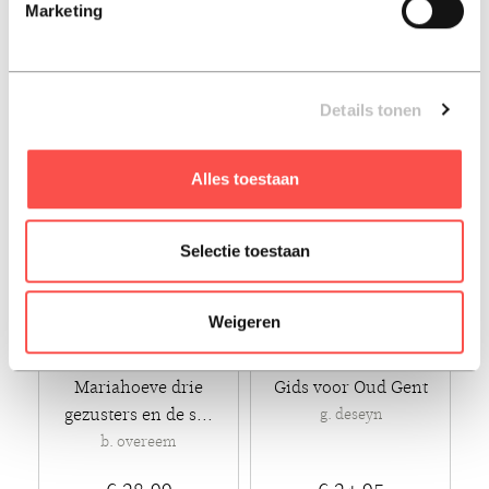
Marketing
e. wetzels
talia stone
€ 17,50
€ 19,95
Paperback - 2020
Paperback - 2025 - Engels
Details tonen
Alles toestaan
Selectie toestaan
Weigeren
Mariahoeve drie
Gids voor Oud Gent
gezusters en de s...
g. deseyn
b. overeem