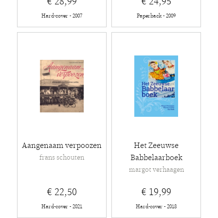
€ 28,99
€ 24,95
Hard-cover - 2007
Paperback - 2009
Aangenaam verpoozen
Het Zeeuwse
Babbelaarboek
frans schouten
margot verhaagen
€ 22,50
€ 19,99
Hard-cover - 2021
Hard-cover - 2018