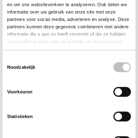
en om ons websiteverkeer te analyseren. Ook delen we
Op zoek naar het echte
Leuven, een gids voor
informatie over uw gebruik van onze site met onze
Zeeuwse me...
thuisblijve...
partners voor social media, adverteren en analyse. Deze
rachelle verhage
eric min
partners kunnen deze gegevens combineren met andere
€ 15,00
€ 24,95
informatie die u aan ze heeft verstrekt of die ze hebben
verzameld op basis van uw gebruik van hun services.
Paperback - 2017
Paperback - 2023
Toestemmingsselectie
Noodzakelijk
Voorkeuren
Statistieken
Jaarboek Maastricht
Welcome Home
2019
Amsterdam