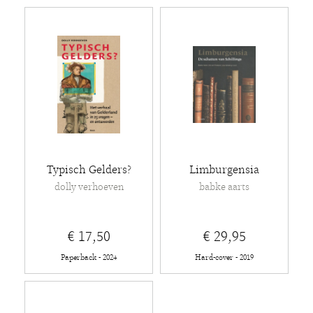
Typisch Gelders?
Limburgensia
dolly verhoeven
babke aarts
€ 17,50
€ 29,95
Paperback - 2024
Hard-cover - 2019