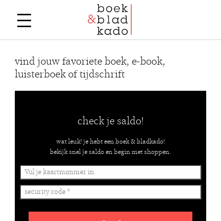
vind jouw favoriete boek, e-book,
luisterboek of tijdschrift
check je saldo!
wat leuk! je hebt een boek & bladkado!
bekijk snel je saldo en begin met shoppen.