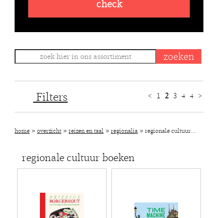
check
Filters
<
1
2
3
4
4
>
»
»
»
»
home
overzicht
reizen en taal
regionalia
regionale cultuur...
regionale cultuur boeken