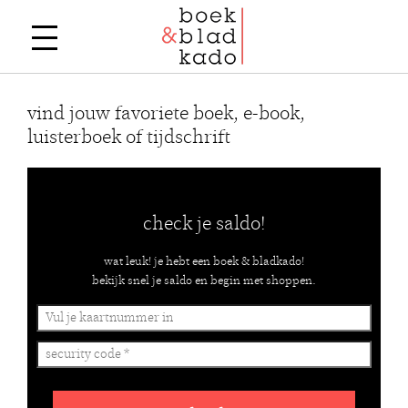
vind jouw favoriete boek, e-book,
luisterboek of tijdschrift
check je saldo!
wat leuk! je hebt een boek & bladkado!
bekijk snel je saldo en begin met shoppen.