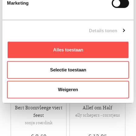
Marketing
cor swanenberg
€ 9,95
€ 12,95
Paperback - 2015
Paperback - 2015
Details tonen
Alles toestaan
Selectie toestaan
Weigeren
Bert Bromvleege viert
Allef om Half
feest
elly schepers - corstjens
sonja roerdink