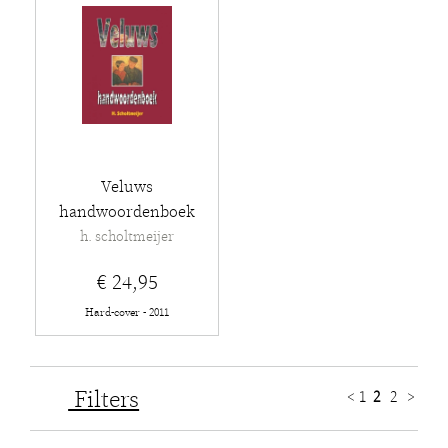
Veluws
handwoordenboek
h. scholtmeijer
€ 24,95
Hard-cover - 2011
Filters
<
1
2
2
>