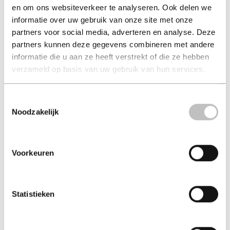
en om ons websiteverkeer te analyseren. Ook delen we
Een klein uur West-
Zwolse Allerande
informatie over uw gebruik van onze site met onze
Friesche verha...
minke kraijer
partners voor social media, adverteren en analyse. Deze
theo koomen
partners kunnen deze gegevens combineren met andere
€ 9,95
€ 14,50
informatie die u aan ze heeft verstrekt of die ze hebben
verzameld op basis van uw gebruik van hun services.
Luisterboek - 2015 - Fries
Paperback - 2021
Toestemmingsselectie
Noodzakelijk
Voorkeuren
Statistieken
Meer Graauwse streken
Met de kont in de boter
2015
desire de waal