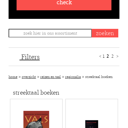
check
Filters
<
1
2
2
>
»
»
»
»
home
overzicht
reizen en taal
regionalia
streektaal boeken
streektaal boeken