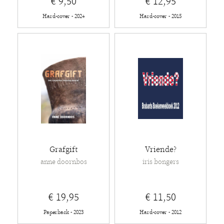
€ 9,50
€ 12,95
Hard-cover - 2024
Hard-cover - 2015
Grafgift
Vriende?
anne doornbos
iris bongers
€ 19,95
€ 11,50
Paperback - 2023
Hard-cover - 2012