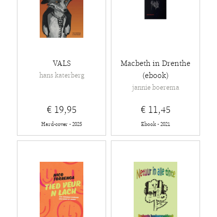
VALS
Macbeth in Drenthe
(ebook)
hans katerberg
jannie boerema
€ 19,95
€ 11,45
Hard-cover - 2025
Ebook - 2021