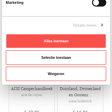
Marketing
acsi
acsi
€ 23,95
€ 33,95
Paperback - 2025
Paperback - 2025
Details tonen
Alles toestaan
Selectie toestaan
Weigeren
ACSI Camperhandboek
Duitsland, Zwitserland
en Oostenr...
arie de ruijter
irene lodewick