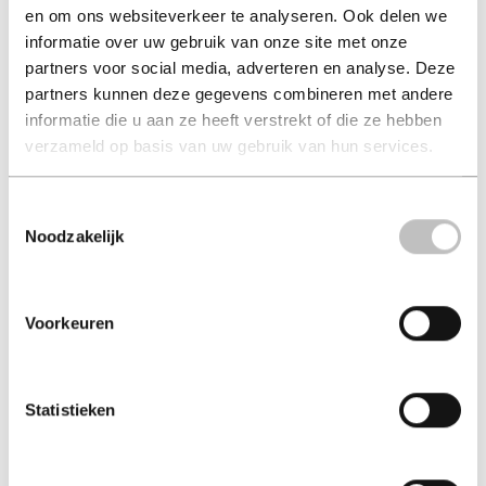
en om ons websiteverkeer te analyseren. Ook delen we
Rustiek Kamperen met
ACSI Campinggids
informatie over uw gebruik van onze site met onze
Kip in Europ...
Benelux 2026
partners voor social media, adverteren en analyse. Deze
bert loorbach
acsi
partners kunnen deze gegevens combineren met andere
€ 19,95
€ 21,95
informatie die u aan ze heeft verstrekt of die ze hebben
verzameld op basis van uw gebruik van hun services.
Hard-cover - 2024
Paperback - 2025
Toestemmingsselectie
Noodzakelijk
Voorkeuren
Statistieken
ACSI Campinggids
CampingCard ACSI &
Frankrijk 2026
Camperplaatsen...