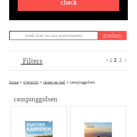
check
Filters
<
1
2
2
>
»
»
»
home
overzicht
reizen en taal
campinggidsen
campinggidsen