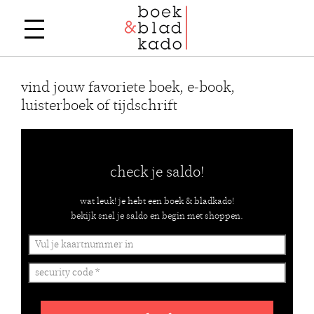
vind jouw favoriete boek, e-book,
luisterboek of tijdschrift
check je saldo!
wat leuk! je hebt een boek & bladkado!
bekijk snel je saldo en begin met shoppen.