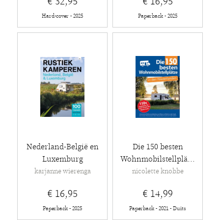
€ 32,95
€ 16,95
Hard-cover - 2025
Paperback - 2025
Nederland-België en
Die 150 besten
Luxemburg
Wohnmobilstellplä...
karjanne wierenga
nicolette knobbe
€ 16,95
€ 14,99
Paperback - 2025
Paperback - 2021 - Duits