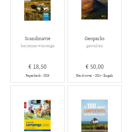
Scandinavië
Geoparks
karjanne wierenga
gestalten
€ 18,50
€ 50,00
Paperback - 2026
Hard-cover - 2024 - Engels