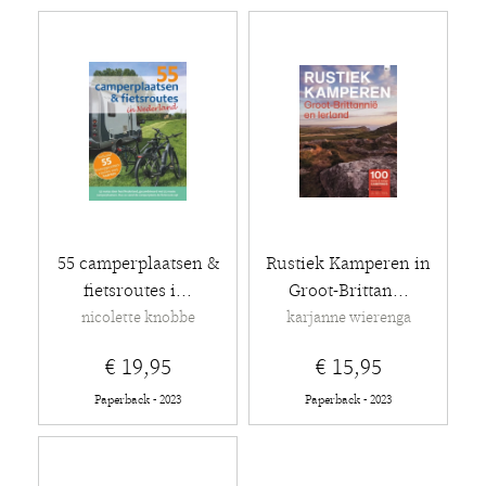
55 camperplaatsen &
Rustiek Kamperen in
fietsroutes i...
Groot-Brittan...
nicolette knobbe
karjanne wierenga
€ 19,95
€ 15,95
Paperback - 2023
Paperback - 2023