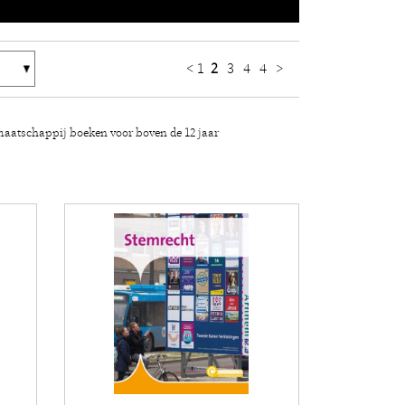
<
1
2
3
4
4
>
aatschappij boeken voor boven de 12 jaar