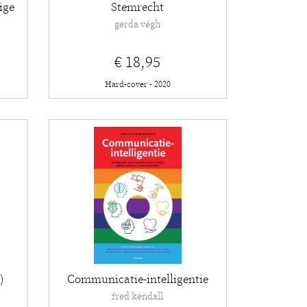
ige
Stemrecht
gerda végh
€ 18,95
Hard-cover - 2020
)
Communicatie-intelligentie
fred kendall