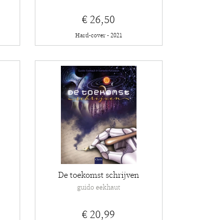
€ 26,50
Hard-cover - 2021
De toekomst schrijven
guido eekhaut
€ 20,99