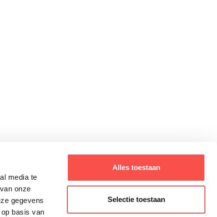
Alles toestaan
<
1
2
3
4
4
>
al media te
 van onze
Selectie toestaan
deze gegevens
 op basis van