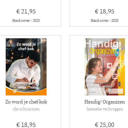
€ 21,95
€ 18,95
Hard-cover - 2023
Hard-cover - 2020
Zo word je chef-kok
Handig! Organizen
ida schuurman
hanneke verbruggen
€ 18,95
€ 25,00