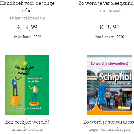
Handboek voor de jonge
Zo word je verpleegkund
rebel
sarah brusell
esther crabbendam
€ 19,99
€ 18,95
Paperback - 2022
Hard-cover - 2026
Een eerlijke wereld?
Zo word je steward(ess
anna claybourne
zeger van mersbergen