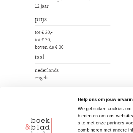
12 jaar
prijs
tot € 20,-
tot € 30,-
boven de € 30
taal
nederlands
engels
Help ons om jouw ervarin
1 - 15 van de 47
sort
We gebruiken cookies om c
bieden en om ons websitev
site met onze partners vo
combineren met andere inf