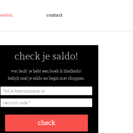
sselen
contact
check je saldo!
wat leuk! je hebt een boek & bladkado!
bekijk snel je saldo en begin met shoppen.
check