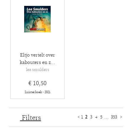
Eltjo vertelt over
kabouters en z...
lea smulders
€ 10,50
Luisterboek - 2021
Filters
<
1
2
3
4
5
...
353
>