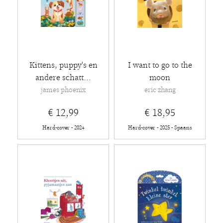
Kittens, puppy's en
I want to go to the
andere schatt...
moon
james phoenix
eric zhang
€ 12,99
€ 18,95
Hard-cover - 2024
Hard-cover - 2025 - Spaans