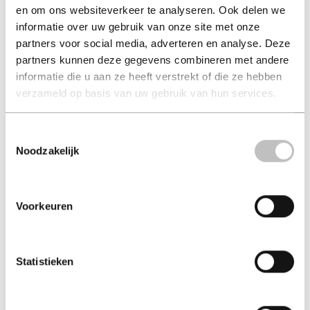
en om ons websiteverkeer te analyseren. Ook delen we
De kleintjes van Kat
Gijs de gewone gekko
informatie over uw gebruik van onze site met onze
nele everaert
wendy meddour
partners voor social media, adverteren en analyse. Deze
partners kunnen deze gegevens combineren met andere
€ 19,99
€ 16,50
informatie die u aan ze heeft verstrekt of die ze hebben
verzameld op basis van uw gebruik van hun services.
Hard-cover - 2025 - Ebook
Hard-cover - 2022
Toestemmingsselectie
Noodzakelijk
Voorkeuren
Statistieken
Jij bent mijn lievelings
De paashoppertjes en
de chocolade...
riske lemmens