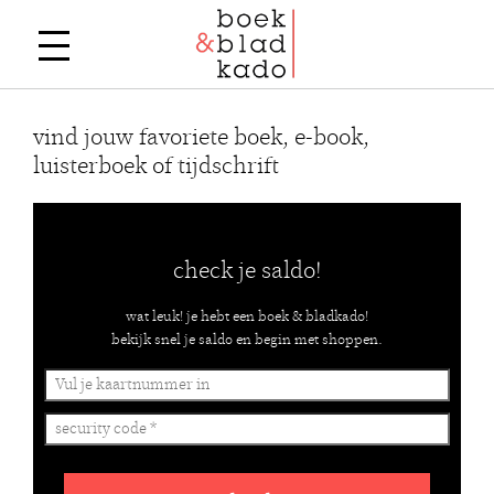
vind jouw favoriete boek, e-book,
luisterboek of tijdschrift
check je saldo!
wat leuk! je hebt een boek & bladkado!
bekijk snel je saldo en begin met shoppen.