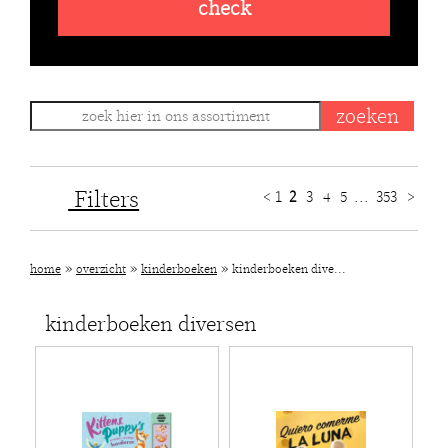
check
Filters
<
1
2
3
4
5
...
353
>
»
»
»
home
overzicht
kinderboeken
kinderboeken dive...
kinderboeken diversen