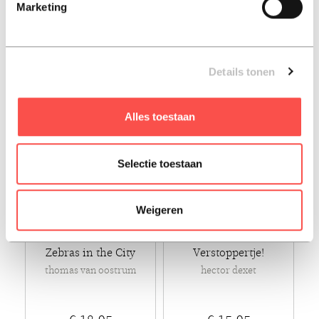
Marketing
ruth brillens
€ 17,95
€ 18,95
Hard-cover - 2024
Hard-cover - 2026
Details tonen
Alles toestaan
Selectie toestaan
Weigeren
Zebras in the City
Verstoppertje!
thomas van oostrum
hector dexet