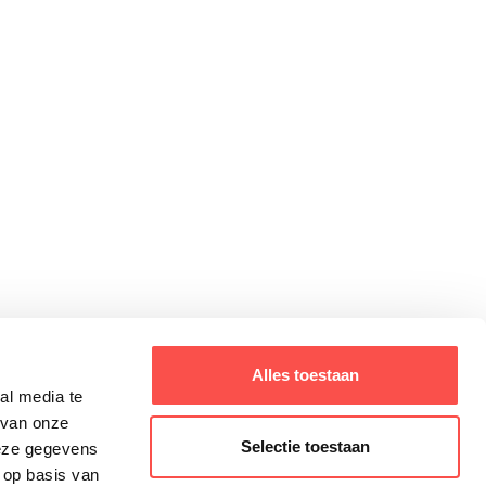
Alles toestaan
<
1
2
3
4
5
...
29
>
al media te
 van onze
Selectie toestaan
deze gegevens
 op basis van