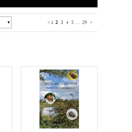
<
1
2
3
4
5
...
29
>