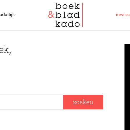
zakelijk
inwiss
ek,