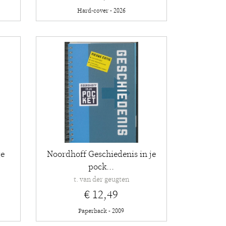
Hard-cover - 2026
ge
Noordhoff Geschiedenis in je
pock...
t. van der geugten
€ 12,49
Paperback - 2009