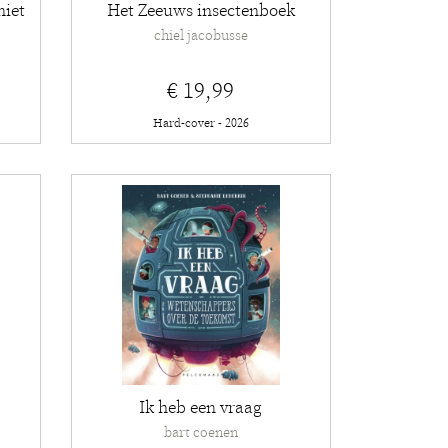
niet
Het Zeeuws insectenboek
chiel jacobusse
€ 19,99
Hard-cover - 2026
Ik heb een vraag
bart coenen