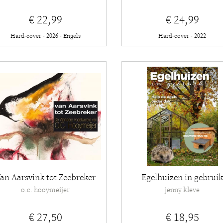
€ 22,99
€ 24,99
Hard-cover - 2026 - Engels
Hard-cover - 2022
an Aarsvink tot Zeebreker
Egelhuizen in gebrui
o.c. hooymeijer
jenny kleve
€ 27,50
€ 18,95