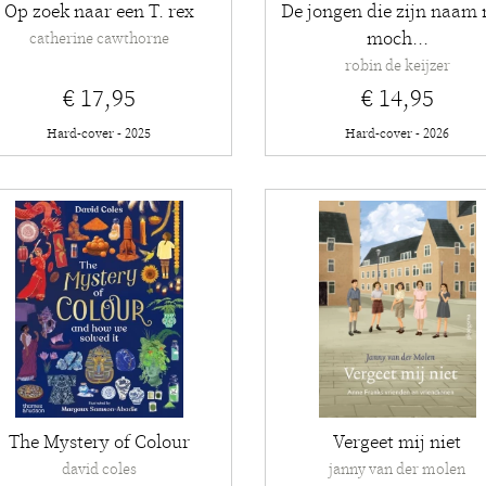
Op zoek naar een T. rex
De jongen die zijn naam 
moch...
catherine cawthorne
robin de keijzer
€ 17,95
€ 14,95
Hard-cover - 2025
Hard-cover - 2026
The Mystery of Colour
Vergeet mij niet
david coles
janny van der molen