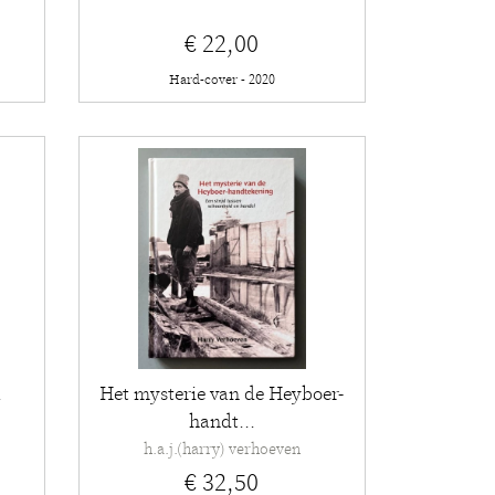
€ 22,00
Hard-cover - 2020
k
Het mysterie van de Heyboer-
handt...
h.a.j.(harry) verhoeven
€ 32,50