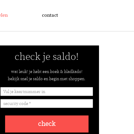
elen
contact
check je saldo!
wat leuk! je hebt een boek & bladkado!
bekijk snel je saldo en begin met shoppen.
check