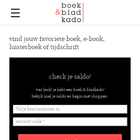
vind jouw favoriete boek, e-book,
luisterboek of tijdschrift
check je saldo!
wat leuk! je hebt een boek & bladkado!
bekijk snel je saldo en begin met shoppen.