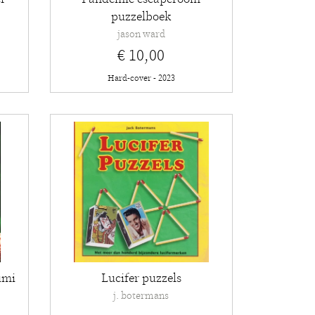
puzzelboek
jason ward
€ 10,00
Hard-cover - 2023
umi
Lucifer puzzels
j. botermans