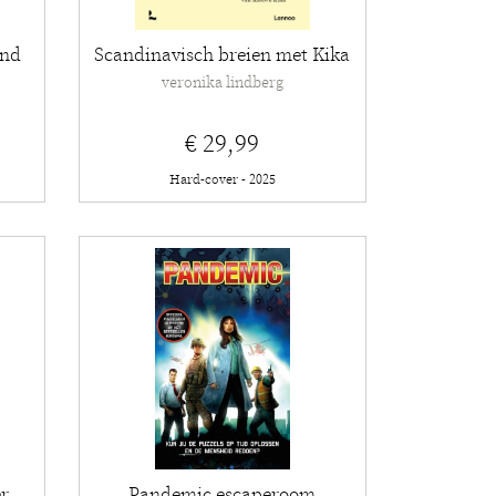
and
Scandinavisch breien met Kika
veronika lindberg
€ 29,99
Hard-cover - 2025
er
Pandemic escaperoom