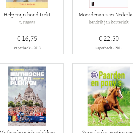
Help mijn hond trekt
Moordenaars in Nederl
t, rugaas
hendrik jan korterink
€ 16,75
€ 22,50
Paperback - 2013
Paperback - 2015
Mythische wielerplekken
Superleuke weetjes ov