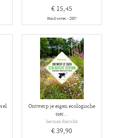
€ 15,45
Hard-cover - 2007
rel
Ontwerp je eigen ecologische
sier...
herman dierickx
€ 39,90