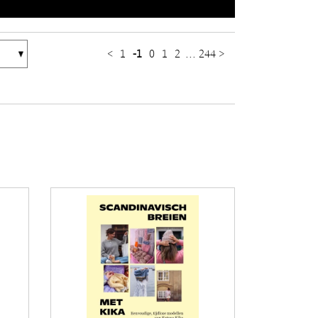
<
1
-1
0
1
2
...
244
>