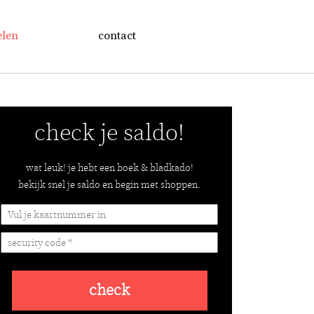
elen
contact
check je saldo!
wat leuk! je hebt een boek & bladkado!
bekijk snel je saldo en begin met shoppen.
check