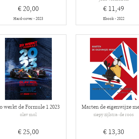
€ 20,00
€ 11,49
Hard-cover - 2023
Ebook - 2022
o werkt de Formule 1 2023
Marten de eigenwijze me
olav mol
siepy zijlstra- de roos
€ 25,00
€ 13,30