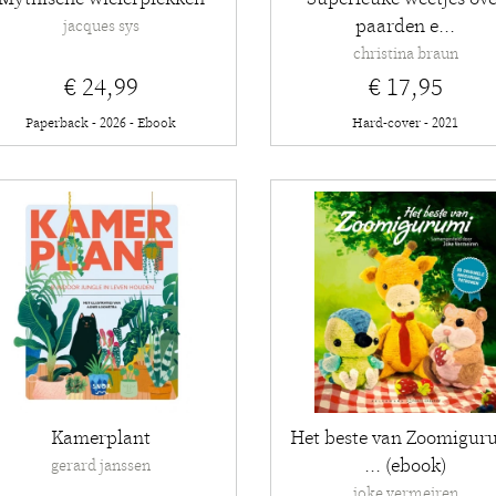
paarden e...
jacques sys
christina braun
€ 24,99
€ 17,95
Paperback - 2026 - Ebook
Hard-cover - 2021
Kamerplant
Het beste van Zoomigur
... (ebook)
gerard janssen
joke vermeiren