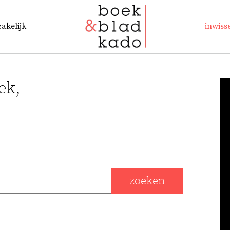
zakelijk
inwiss
ek,