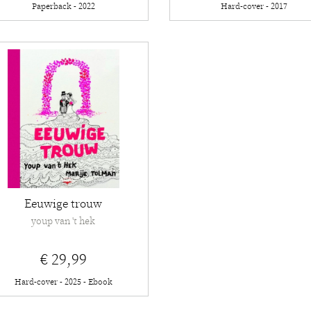
Paperback - 2022
Hard-cover - 2017
Eeuwige trouw
youp van 't hek
€ 29,99
Hard-cover - 2025 - Ebook