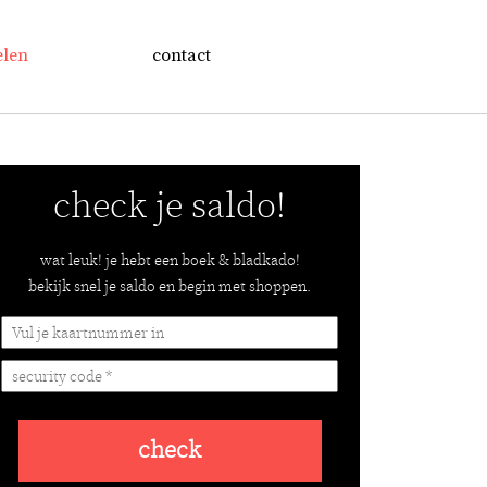
elen
contact
check je saldo!
wat leuk! je hebt een boek & bladkado!
bekijk snel je saldo en begin met shoppen.
check