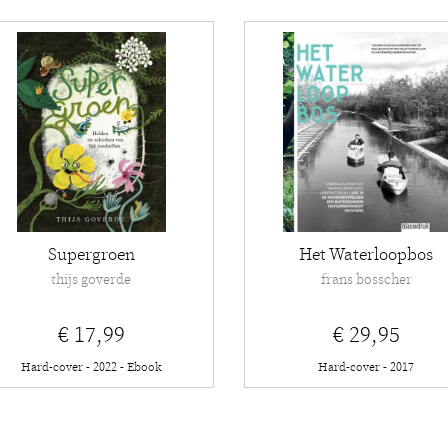
Supergroen
Het Waterloopbos
thijs goverde
frans bosscher
€ 17,99
€ 29,95
Hard-cover - 2022 - Ebook
Hard-cover - 2017