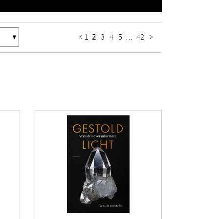
<
1
2
3
4
5
...
42
>