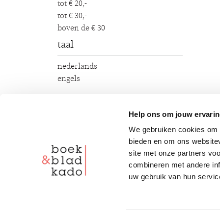
tot € 20,-
tot € 30,-
boven de € 30
taal
nederlands
engels
Help ons om jouw ervarin
1 - 15 van de 623
sort
We gebruiken cookies om c
bieden en om ons websitev
site met onze partners vo
combineren met andere inf
uw gebruik van hun servic