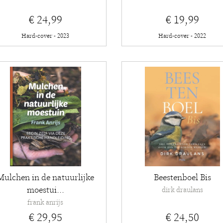
€ 24,99
€ 19,99
Hard-cover - 2023
Hard-cover - 2022
Mulchen in de natuurlijke
Beestenboel Bis
moestui...
dirk draulans
frank anrijs
€ 29,95
€ 24,50