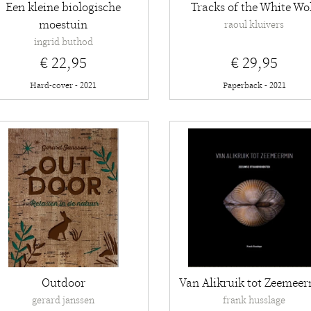
Een kleine biologische
Tracks of the White Wo
moestuin
raoul kluivers
ingrid buthod
€ 22,95
€ 29,95
Hard-cover - 2021
Paperback - 2021
Outdoor
Van Alikruik tot Zeemee
gerard janssen
frank husslage