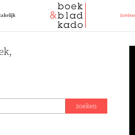
zakelijk
inwiss
ek,