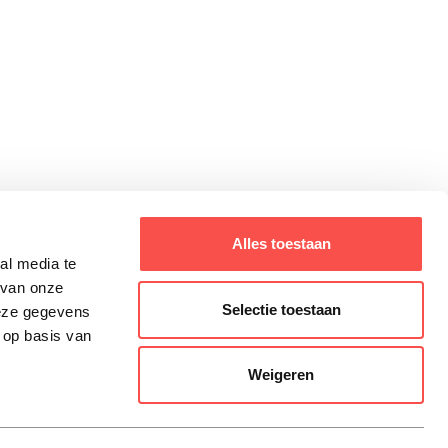
Alles toestaan
<
1
2
3
4
5
...
42
>
al media te
 van onze
Selectie toestaan
deze gegevens
 op basis van
Weigeren