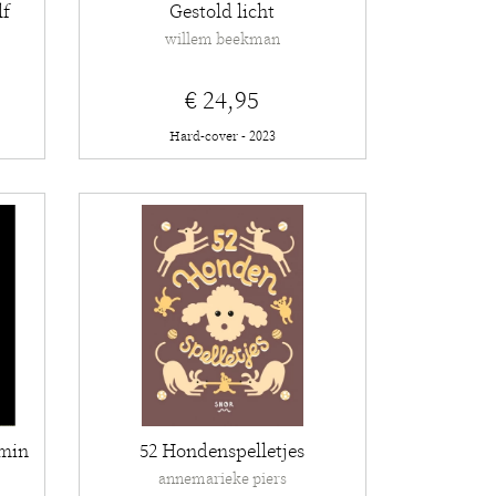
lf
Gestold licht
willem beekman
€ 24,95
Hard-cover - 2023
rmin
52 Hondenspelletjes
annemarieke piers