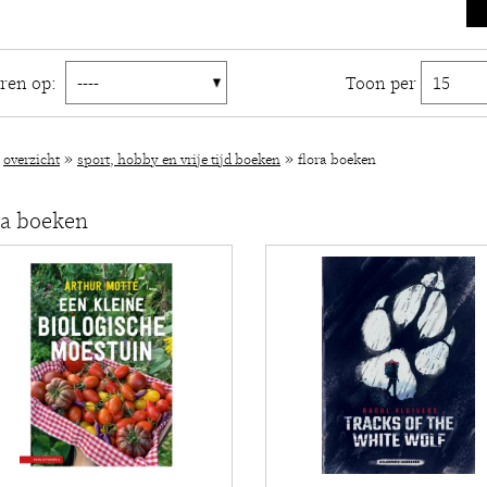
eren op:
Toon per
»
»
»
overzicht
sport, hobby en vrije tijd boeken
flora boeken
ra boeken