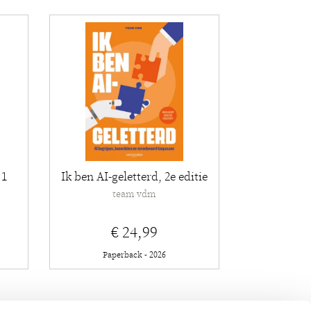
 1
Ik ben AI-geletterd, 2e editie
team vdm
€ 24,99
Paperback - 2026