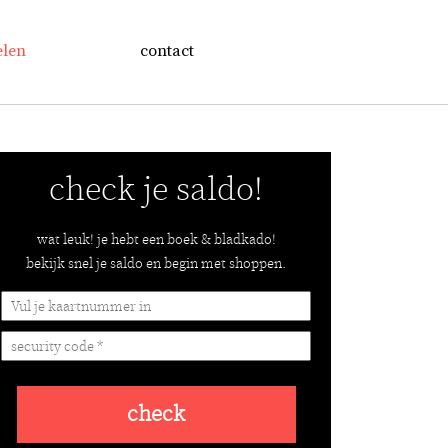
elen
contact
check je saldo!
wat leuk! je hebt een boek & bladkado!
bekijk snel je saldo en begin met shoppen.
check