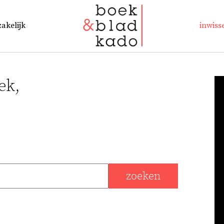
zakelijk
inwiss
ek,