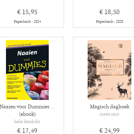
€ 15,95
€ 18,50
Paperback - 2024
Paperback - 2020
Naaien voor Dummies ...
Magisch dagboek
(ebook)
susan smit
bella hendriks
€ 17,49
€ 24,99