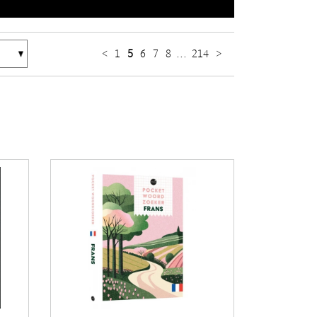
<
1
5
6
7
8
...
214
>