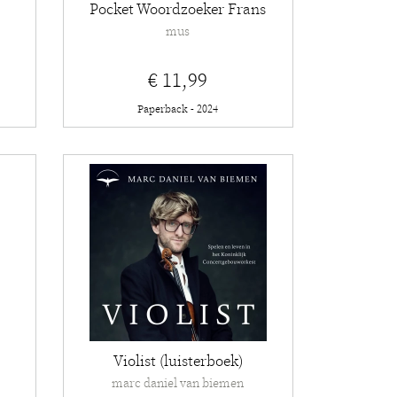
Pocket Woordzoeker Frans
mus
€ 11,99
Paperback - 2024
Violist (luisterboek)
marc daniel van biemen