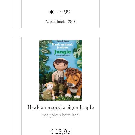
€ 13,99
Luisterboek - 2023
Haak en maak je eigen Jungle
marjolein hermkes
€ 18,95