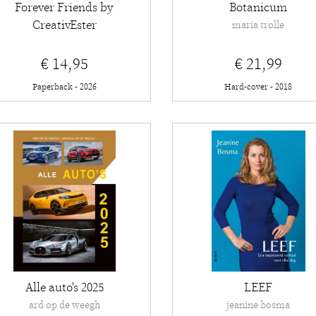
Forever Friends by
Botanicum
CreativEster
maria trolle
€ 14,95
€ 21,99
Paperback - 2026
Hard-cover - 2018
Alle auto's 2025
LEEF
ard op de weegh
jeanine bosma