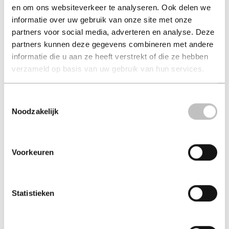
en om ons websiteverkeer te analyseren. Ook delen we
Wuthering Heights
Les Miserables
informatie over uw gebruik van onze site met onze
emily bronte
victor hugo
partners voor social media, adverteren en analyse. Deze
partners kunnen deze gegevens combineren met andere
€ 14,99
€ 18,99
informatie die u aan ze heeft verstrekt of die ze hebben
verzameld op basis van uw gebruik van hun services.
Paperback - 2003 - Engels
Hard-cover - 2016 - Engels
Toestemmingsselectie
Noodzakelijk
Voorkeuren
Statistieken
Room 706
When in Rome
ellie levenson
sarah adams