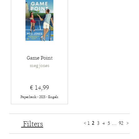
Game Point
meg jones
€ 14,99
Paperback - 2025 - Engels
Filters
<
1
2
3
4
5
...
92
>