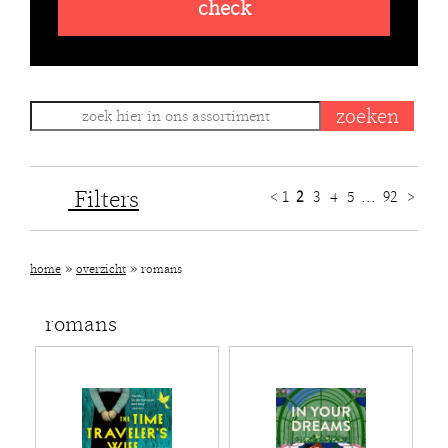
check
Filters
<
1
2
3
4
5
...
92
>
»
»
home
overzicht
romans
romans