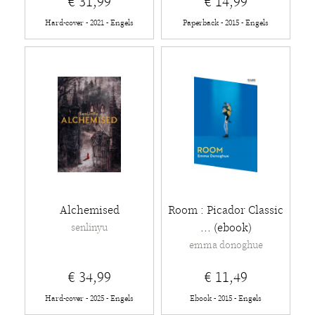
€ 31,99
€ 14,99
Hard-cover - 2021 - Engels
Paperback - 2015 - Engels
Alchemised
Room : Picador Classic
... (ebook)
senlinyu
emma donoghue
€ 34,99
€ 11,49
Hard-cover - 2025 - Engels
Ebook - 2015 - Engels