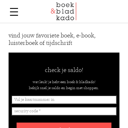
vind jouw favoriete boek, e-book,
luisterboek of tijdschrift
check je saldo!
wat leuk! je hebt een boek & bladkado!
bekijk snel je saldo en begin met shoppen.