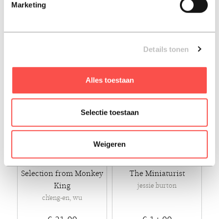
Marketing
€ 23,99
€ 16,99
Paperback - 2026 - Engels
Paperback - 2022 - Engels
Details tonen
Alles toestaan
Selectie toestaan
Weigeren
Selection from Monkey
The Miniaturist
King
jessie burton
ch'eng-en, wu