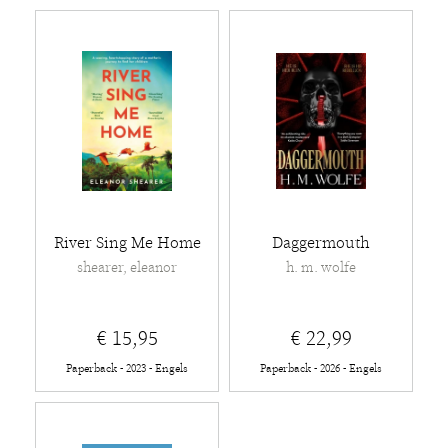
River Sing Me Home
Daggermouth
shearer, eleanor
h. m. wolfe
€ 15,95
€ 22,99
Paperback - 2023 - Engels
Paperback - 2026 - Engels