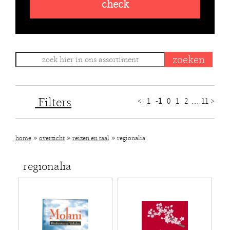
check
Filters
<
1
-1
0
1
2
...
11
>
»
»
»
home
overzicht
reizen en taal
regionalia
regionalia