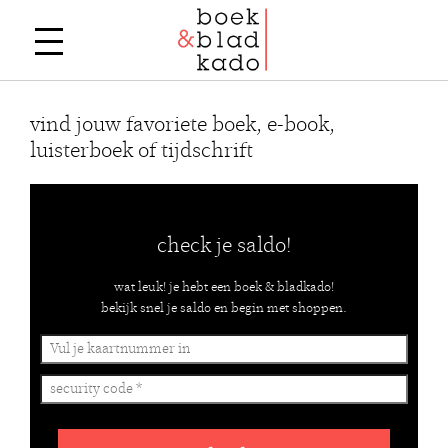
vind jouw favoriete boek, e-book,
luisterboek of tijdschrift
check je saldo!
wat leuk! je hebt een boek & bladkado!
bekijk snel je saldo en begin met shoppen.