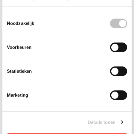
Toestemmingsselectie
Waor roet en blommen
Drenthe op stoom
Noodzakelijk
wortel schie... (ebook)
frans schouten
henk nijkeuter
Voorkeuren
€ 20,50
€ 24,50
Ebook - 2016
Hard-cover - 2022
Statistieken
Marketing
Details tonen