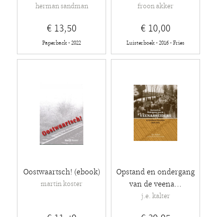
herman sandman
froon akker
€ 13,50
€ 10,00
Paperback - 2022
Luisterboek - 2016 - Fries
Oostwaartsch! (ebook)
Opstand en ondergang
van de veena...
martin koster
j.e. kalter