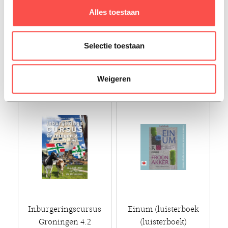
De kâlde krústocht
Monuminteman
Alles toestaan
h. speerstra
bouke oldenhof
Selectie toestaan
€ 15,00
€ 17,90
Paperback - 2009 - Fries
Paperback - 2024 - Fries
Weigeren
Inburgeringscursus
Einum (luisterboek
Groningen 4.2
(luisterboek)