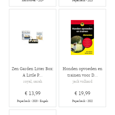
Hard-cover - 2019
Paperback - 2023
Zen Garden Litter Box:
Honden opvoeden en
A Little P...
trainen voor D...
royal, sarah
jack volhard
€ 13,99
€ 19,99
Paperback - 2020 - Engels
Paperback - 2022