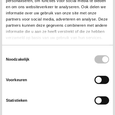
personaliseren, om functies voor social media te bieden
en om ons websiteverkeer te analyseren. Ook delen we
Hondengedrag
Welkom puppy!
informatie over uw gebruik van onze site met onze
begrijpen
joke monteny
partners voor social media, adverteren en analyse. Deze
ineke van herwijnen
partners kunnen deze gegevens combineren met andere
informatie die u aan ze heeft verstrekt of die ze hebben
€ 29,95
€ 26,99
verzameld op basis van uw gebruik van hun services.
Hard-cover - 2021
Paperback - 2024
Toestemmingsselectie
Noodzakelijk
Voorkeuren
Statistieken
Hondboezemingen
Wat je kat (luisterboek)