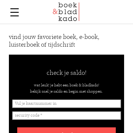
vind jouw favoriete boek, e-book,
luisterboek of tijdschrift
check je saldo!
wat leuk! je hebt een boek & bladkado!
bekijk snel je saldo en begin met shoppen.