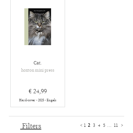
Cat.
hoxton mini press
€ 24,99
Hard-cover - 2025 - Engels
Filters
<
1
2
3
4
5
...
11
>