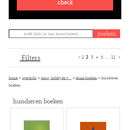
check
Filters
<
1
2
3
4
5
...
11
>
»
»
»
»
home
overzicht
sport, hobby en v...
fauna boeken
huisdieren
boeken
huisdieren boeken