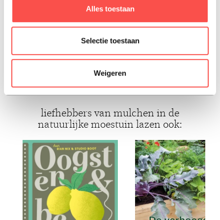
je angst voor mulchen wegvalt en je merkt dat mulchen je
Alles toestaan
tuin zal transformeren.
Selectie toestaan
ISBN: 9789082989823
Weigeren
Paperback, 2022, Nederlands
liefhebbers van mulchen in de
natuurlijke moestuin lazen ook: