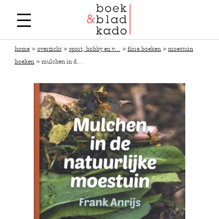
»
»
»
»
home
overzicht
sport, hobby en v...
flora boeken
moestuin
»
boeken
mulchen in d...