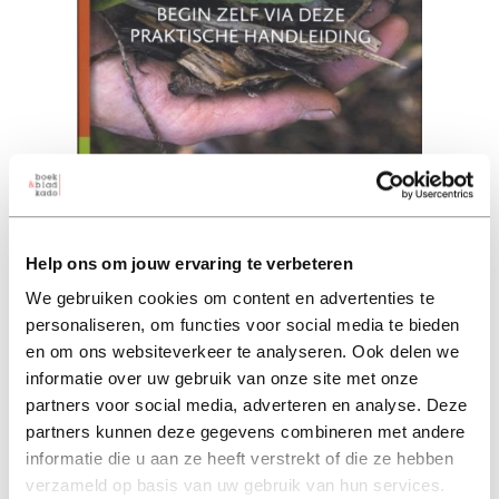
Mulchen in de natuurlijke
moestuin
Help ons om jouw ervaring te verbeteren
frank anrijs (auteur)
We gebruiken cookies om content en advertenties te
personaliseren, om functies voor social media te bieden
paperback 29,95
en om ons websiteverkeer te analyseren. Ook delen we
informatie over uw gebruik van onze site met onze
29,95
partners voor social media, adverteren en analyse. Deze
excl. 3,95 verzendkosten NL
partners kunnen deze gegevens combineren met andere
informatie die u aan ze heeft verstrekt of die ze hebben
in winkelmand
verzameld op basis van uw gebruik van hun services.