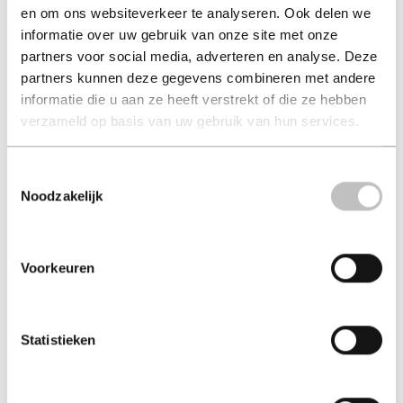
en om ons websiteverkeer te analyseren. Ook delen we
Crystal
Naar Liefde en Vrijheid
informatie over uw gebruik van onze site met onze
annette van zuijlekom de
m. shanti
zeeuw
partners voor social media, adverteren en analyse. Deze
partners kunnen deze gegevens combineren met andere
€ 15,00
€ 20,00
informatie die u aan ze heeft verstrekt of die ze hebben
verzameld op basis van uw gebruik van hun services.
Paperback - 2018
Paperback - 2011
Toestemmingsselectie
Noodzakelijk
Voorkeuren
Statistieken
Tijdloze liefde
Op zoek naar Aurora
(luisterboek (lui...
lander miro vandenborre