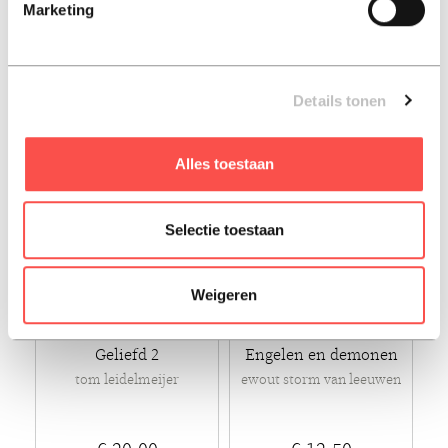
Marketing
hans peter roel
€ 19,95
€ 19,95
Luisterboek - 2019
Paperback - 2023
Details tonen
Alles toestaan
Selectie toestaan
Weigeren
Geliefd 2
Engelen en demonen
tom leidelmeijer
ewout storm van leeuwen