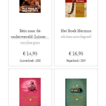
Reis naar de
Het Boek Hermus
onderwereld (luister...
adriaan noordegraaf
caroline grau
€ 14,95
€ 16,95
Luisterboek - 2020
Paperback - 2019