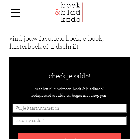
vind jouw favoriete boek, e-book,
luisterboek of tijdschrift
check je saldo!
wat leuk! je hebt een boek & bladkado!
bekijk snel je saldo en begin met shoppen.