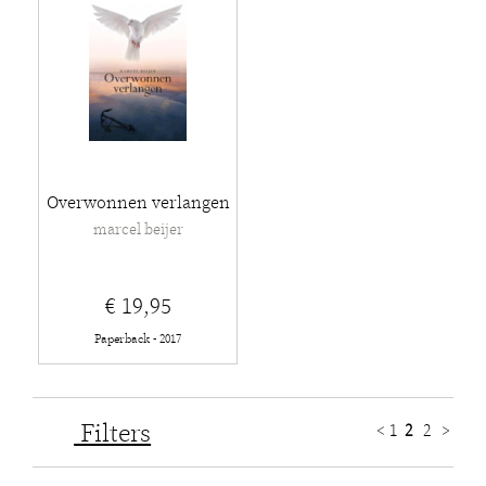
Overwonnen verlangen
marcel beijer
€ 19,95
Paperback - 2017
Filters
<
1
2
2
>