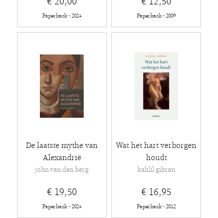
€ 20,00
€ 12,50
Paperback - 2024
Paperback - 2009
De laatste mythe van
Wat het hart verborgen
Alexandrië
houdt
john van den berg
kahlil gibran
€ 19,50
€ 16,95
Paperback - 2024
Paperback - 2012