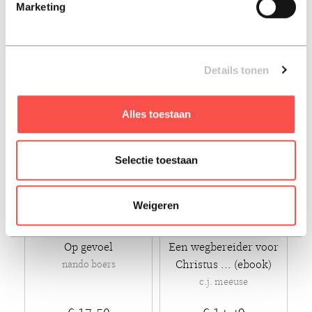
Marketing
hilde geens
€ 24,99
€ 12,95
Paperback - 2019 - Ebook
Luisterboek - 2022
Details tonen
Alles toestaan
Selectie toestaan
Weigeren
Op gevoel
Een wegbereider voor
Christus ... (ebook)
nando boers
c.j. meeuse