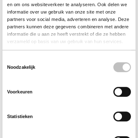
en om ons websiteverkeer te analyseren. Ook delen we
De kleine Multatuli
Les Risques De Naître
informatie over uw gebruik van onze site met onze
(luisterboek)
Homme AU 2... (ebook)
partners voor social media, adverteren en analyse. Deze
klaartje groot
alvine alvine
partners kunnen deze gegevens combineren met andere
€ 9,99
€ 19,50
informatie die u aan ze heeft verstrekt of die ze hebben
verzameld op basis van uw gebruik van hun services.
Luisterboek - 2021
Ebook - 2026 - Frans
Toestemmingsselectie
Noodzakelijk
Voorkeuren
Statistieken
Mijn leven undercover
Het complot van de
stilte (luist...
amaryllis fox