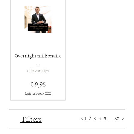
Overnight millionaire
...
elle van rijn
€ 9,95
Luisterboek - 2020
Filters
<
1
2
3
4
5
...
87
>