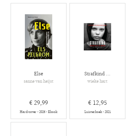
Else
Strafkind ...
sanne van heijst
wieke hart
€ 29,99
€ 12,95
Hard-cover - 2026 - Ebook
Luisterboek - 2021