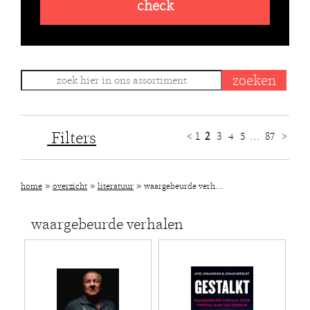
check
Filters
<
1
2
3
4
5
...
87
>
»
»
»
home
overzicht
literatuur
waargebeurde verh...
waargebeurde verhalen