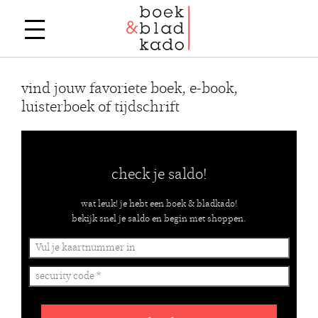
vind jouw favoriete boek, e-book,
luisterboek of tijdschrift
check je saldo!
wat leuk! je hebt een boek & bladkado!
bekijk snel je saldo en begin met shoppen.