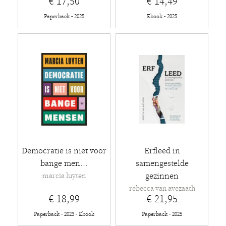
€ 17,50
€ 14,49
Paperback - 2025
Ebook - 2025
Democratie is niet voor
Erfleed in
bange men...
samengestelde
gezinnen
marcia luyten
rebecca van avezaath
€ 18,99
€ 21,95
Paperback - 2023 - Ebook
Paperback - 2025