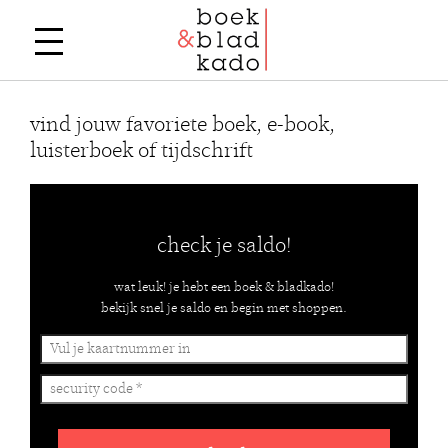
vind jouw favoriete boek, e-book,
luisterboek of tijdschrift
check je saldo!
wat leuk! je hebt een boek & bladkado!
bekijk snel je saldo en begin met shoppen.