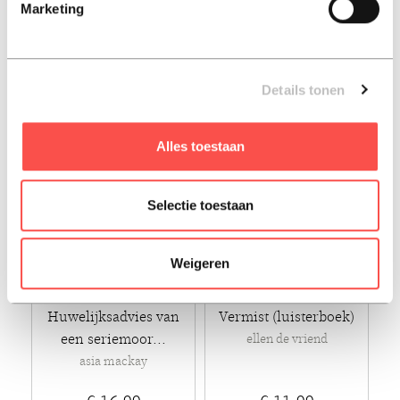
Marketing
linda jansma
€ 11,99
€ 15,99
Luisterboek - 2020
Paperback - 2025
Details tonen
Alles toestaan
Selectie toestaan
Weigeren
Huwelijksadvies van
Vermist (luisterboek)
een seriemoor...
ellen de vriend
asia mackay