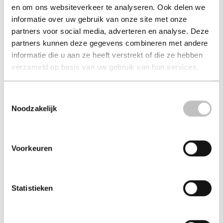
en om ons websiteverkeer te analyseren. Ook delen we
The Only One Left
Alibi (luisterboek
informatie over uw gebruik van onze site met onze
(luisterboek)
riley sager
partners voor social media, adverteren en analyse. Deze
martine kamphuis
partners kunnen deze gegevens combineren met andere
€ 14,99
€ 11,99
informatie die u aan ze heeft verstrekt of die ze hebben
verzameld op basis van uw gebruik van hun services.
Paperback - 2023 - Engels
Luisterboek - 2019
Toestemmingsselectie
Noodzakelijk
Voorkeuren
Statistieken
In eigen hand
In de val
(luisterboek (luist...
lee child