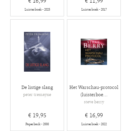
€ 16,99
€ 11,99
Luisterboek - 2025
Luisterboek - 2017
De listige slang
Het Warschau-protocol
(luisterboe...
peter tremayne
steve berry
€ 19,95
€ 16,99
Paperback - 2008
Luisterboek - 2022