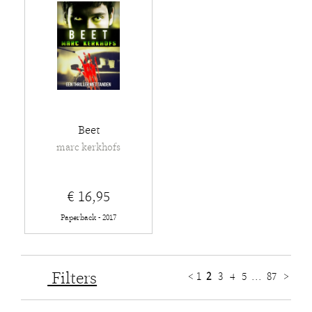
Beet
marc kerkhofs
€ 16,95
Paperback - 2017
Filters
<
1
2
3
4
5
...
87
>