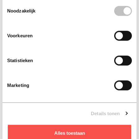
Toestemmingsselectie
Noodzakelijk
Interculturele
Diversiteitscompetentie
communicatie in de...
edwin hoffman
annemarie nuwenhoud
Voorkeuren
€ 21,50
€ 43,50
Paperback - 2018
Paperback - 2018
Statistieken
Marketing
Details tonen
Alles toestaan
The Culture Map
De verbindende factor