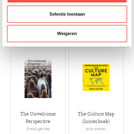
erin meyer
lydia van oudenaren
Selectie toestaan
€ 17,50
€ 22,99
Weigeren
Paperback - 2021 - Ebook
Paperback - 2024 - Ebook
The Unwelcome
The Culture Map
Perspective
(luisterboek)
frank garten
erin meyer