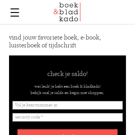
vind jouw favoriete boek, e-book,
luisterboek of tijdschrift
check je saldo!
wat leuk! je hebt een boek & bladkado!
bekijk snel je saldo en begin met shoppen.