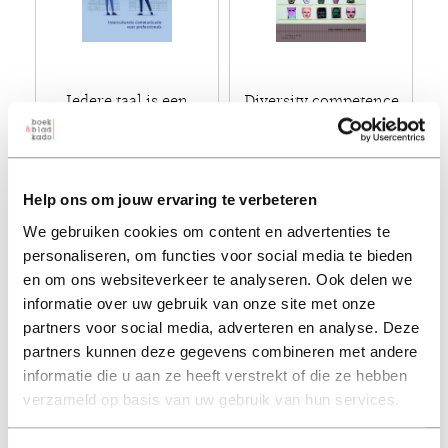
Iedere taal is een
Diversity competence
wereld
edwin hoffman
leila jaffar
€ 36,90
€ 43,50
Help ons om jouw ervaring te verbeteren
Paperback - 2023
Paperback - 2018
We gebruiken cookies om content en advertenties te
personaliseren, om functies voor social media te bieden
en om ons websiteverkeer te analyseren. Ook delen we
informatie over uw gebruik van onze site met onze
partners voor social media, adverteren en analyse. Deze
partners kunnen deze gegevens combineren met andere
informatie die u aan ze heeft verstrekt of die ze hebben
verzameld op basis van uw gebruik van hun services.