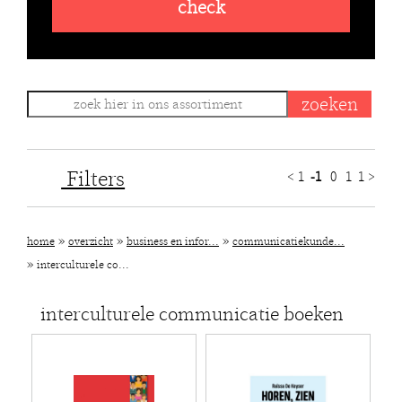
check
Filters
<
1
-1
0
1
1
>
»
»
»
home
overzicht
business en infor...
communicatiekunde...
»
interculturele co...
interculturele communicatie boeken