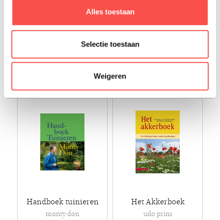
Oudolf Gardens bij
Tuinontwerpen
Alles toestaan
Hauser & Wirth...
jeanne van rijs
rory dusoir
Selectie toestaan
€ 39,99
€ 37,99
Hard-cover - 2020
Hard-cover - 2024
Weigeren
Handboek tuinieren
Het Akkerboek
monty don
udo prins