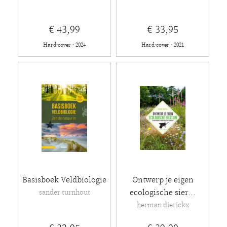
€ 43,99
€ 33,95
Hard-cover - 2024
Hard-cover - 2021
Basisboek Veldbiologie
Ontwerp je eigen
ecologische sier...
sander turnhout
herman dierickx