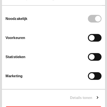
Toestemmingsselectie
The African Ancestors
Nova Flora Neerlandica
Noodzakelijk
Garden
rense haveman
walter hood
Voorkeuren
€ 49,95
€ 48,95
Hard-cover - 2024 - Engels
Hard-cover - 2021
Statistieken
Marketing
Details tonen