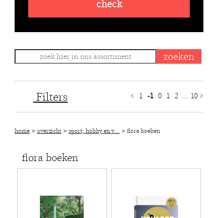
check
Filters
<
1
-1
0
1
2
...
10
>
»
»
»
home
overzicht
sport, hobby en v...
flora boeken
flora boeken