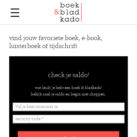
vind jouw favoriete boek, e-book,
luisterboek of tijdschrift
check je saldo!
wat leuk! je hebt een boek & bladkado!
bekijk snel je saldo en begin met shoppen.