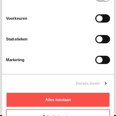
check
Voorkeuren
Statistieken
sorteren op:
Marketing
»
»
»
home
overzicht
kookboeken
boeken van bekend...
boeken van bekende koks
Details tonen
Alles toestaan
sorteren op: