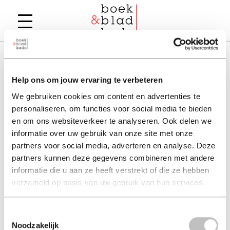
vind jouw favoriete boek, e-book,
luisterboek of tijdschrift
Help ons om jouw ervaring te verbeteren
We gebruiken cookies om content en advertenties te
personaliseren, om functies voor social media te bieden
en om ons websiteverkeer te analyseren. Ook delen we
check je saldo!
informatie over uw gebruik van onze site met onze
partners voor social media, adverteren en analyse. Deze
wat leuk! je hebt een boek & bladkado!
partners kunnen deze gegevens combineren met andere
bekijk snel je saldo en begin met shoppen.
informatie die u aan ze heeft verstrekt of die ze hebben
verzameld op basis van uw gebruik van hun services.
Toestemmingsselectie
Noodzakelijk