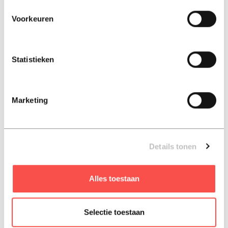
belangrijke rol
Voorkeuren
De prachtige illustraties van Delphine Frantzen
brengen het verhaal tot leven
Want kennis is kracht: een bijzondere kijk op het
rechtssysteem, aangevuld met boeiende weetjes
Statistieken
Na een gesprek over de scheiding van haar ouders loopt
Laura het imposante justitiepaleis van Brussel uit. Daar
ontmoet ze een politieagent die haar meeneemt op een
Marketing
bijzondere rondleiding. Samen dwalen ze door lange
gangen, betreden ze indrukwekkende rechtszalen en
ontdekken ze de verborgen verhalen achter wetten en
rechtsspraak.
Details tonen
ISBN: 9789020971286
Alles toestaan
Hard-cover, 2025, Nederlands
Selectie toestaan