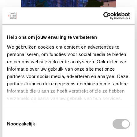
Help ons om jouw ervaring te verbeteren
Zwijgrecht
We gebruiken cookies om content en advertenties te
ine van wymersch (auteur) | fiene van den abeele (auteur)
personaliseren, om functies voor social media te bieden
| delphine frantzen (illustrator)
en om ons websiteverkeer te analyseren. Ook delen we
informatie over uw gebruik van onze site met onze
hard-cover 18,99
partners voor social media, adverteren en analyse. Deze
partners kunnen deze gegevens combineren met andere
18,99
excl. 3,95 verzendkosten NL
informatie die u aan ze heeft verstrekt of die ze hebben
verzameld op basis van uw gebruik van hun services.
in winkelmand
Toestemmingsselectie
Noodzakelijk
Spannend en ontroerend verhaal met justitie in een