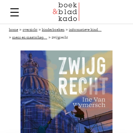
»
»
»
home
overzicht
kinderboeken
informatieve kind...
»
»
mens en maatschap...
zwijgrecht