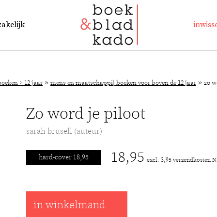
zakelijk
inwiss
»
»
oeken > 12 jaar
mens en maatschappij boeken voor boven de 12 jaar
zo w
Zo word je piloot
sarah brusell (auteur)
18,95
hard-cover 18,95
excl. 3,95 verzendkosten 
in winkelmand