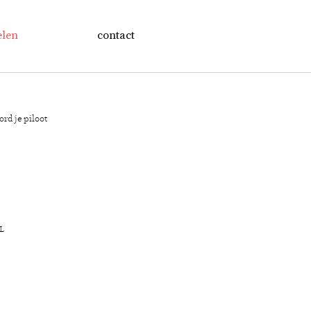
elen
contact
ord je piloot
NL