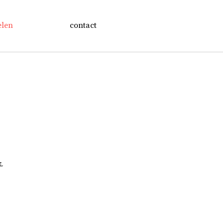
elen
contact
NL