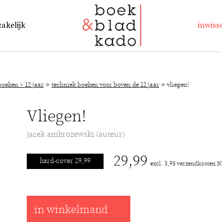
zakelijk
inwiss
»
»
oeken > 12 jaar
techniek boeken voor boven de 12 jaar
vliegen!
Vliegen!
jacek ambrozewski (auteur)
29,99
hard-cover 29,99
excl. 3,95 verzendkosten 
in winkelmand