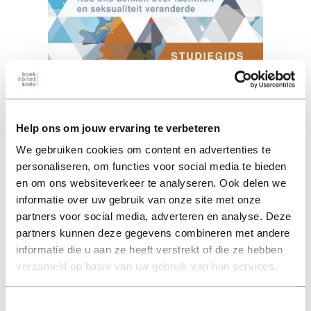
Help ons om jouw ervaring te verbeteren
Studiegids - Een vreemde
We gebruiken cookies om content en advertenties te
nieuwe wereld ... (ebook)
personaliseren, om functies voor social media te bieden
en om ons websiteverkeer te analyseren. Ook delen we
carl r trueman (auteur) | carl trueman (auteur)
informatie over uw gebruik van onze site met onze
partners voor social media, adverteren en analyse. Deze
11,49
2022 11,49
partners kunnen deze gegevens combineren met andere
informatie die u aan ze heeft verstrekt of die ze hebben
verzameld op basis van uw gebruik van hun services.
in winkelmand
Toestemmingsselectie