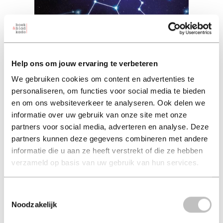
Help ons om jouw ervaring te verbeteren
Sterrenbeelden
We gebruiken cookies om content en advertenties te
personaliseren, om functies voor social media te bieden
lela nargi (auteur)
en om ons websiteverkeer te analyseren. Ook delen we
informatie over uw gebruik van onze site met onze
hard-cover 17,95
partners voor social media, adverteren en analyse. Deze
17,95
partners kunnen deze gegevens combineren met andere
excl. 3,95 verzendkosten NL
informatie die u aan ze heeft verstrekt of die ze hebben
verzameld op basis van uw gebruik van hun services.
in winkelmand
Toestemmingsselectie
Noodzakelijk
Wat zijn sterrenbeelden? Wie heeft ze ontdekt? Hoe kan je