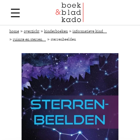
»
»
»
home
overzicht
kinderboeken
informatieve kind...
»
»
ruimte en sterren...
sterrenbeelden