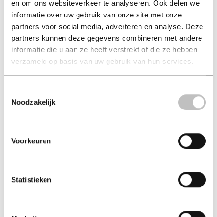
en om ons websiteverkeer te analyseren. Ook delen we
informatie over uw gebruik van onze site met onze
partners voor social media, adverteren en analyse. Deze
partners kunnen deze gegevens combineren met andere
informatie die u aan ze heeft verstrekt of die ze hebben
verzameld op basis van uw gebruik van hun services.
Sofietiviteit
Toestemmingsselectie
sofie guns (auteur) | beatrijs vermaercke (auteur)
Noodzakelijk
Tijdelijk niet beschikbaar.
in winkelmand
Voorkeuren
Statistieken
ISBN: 9789083447216