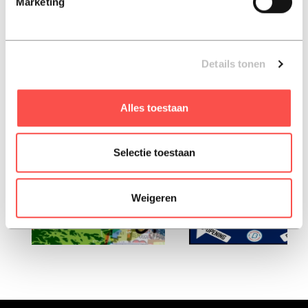
Marketing
Paperback, 2025, Nederlands
liefhebbers van sofietiviteit lazen ook:
Details tonen
Alles toestaan
Selectie toestaan
Weigeren