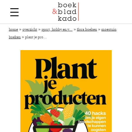
»
»
»
»
home
overzicht
sport, hobby en v...
flora boeken
moestuin
»
boeken
plant je pro...