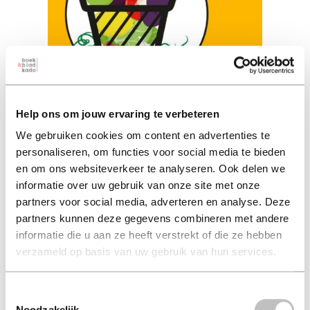
Plant je producten
Help ons om jouw ervaring te verbeteren
simon akeroyd (auteur)
We gebruiken cookies om content en advertenties te
personaliseren, om functies voor social media te bieden
hard-cover 20,00
en om ons websiteverkeer te analyseren. Ook delen we
informatie over uw gebruik van onze site met onze
20,00
excl. 3,95 verzendkosten NL
partners voor social media, adverteren en analyse. Deze
partners kunnen deze gegevens combineren met andere
informatie die u aan ze heeft verstrekt of die ze hebben
in winkelmand
verzameld op basis van uw gebruik van hun services.
Toestemmingsselectie
Plant je producten van Simon Akeroyd is een praktische
Noodzakelijk