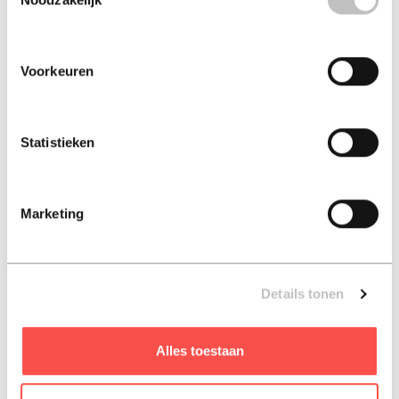
gids voor iedereen die zelfvoorzienend wil leven en wil
genieten van verse oogst uit eigen tuin. Dit toegankelijke
boek laat stap-voor-stap zien hoe je je eigen
Voorkeuren
boodschappen kunt verbouwen – of je nu een grote tuin,
een balkon of een stadstuin hebt. Met duidelijke tips leer
je hoe je het hele jaar door groenten, fruit en kruiden
Statistieken
kunt telen. Duurzaam, gezond en betaalbaar: met Plant
je producten haal je de supermarkt naar je achtertuin.
· 40 praktische, eenvoudige en duidelijk geïllustreerde
Marketing
hacks
· Koop het product eenmalig in de supermarkt en
verbouw het dan zelf thuis!
Details tonen
· (Her)gebruik spullen die je al thuis hebt liggen
Alles toestaan
ISBN: 9789043942447