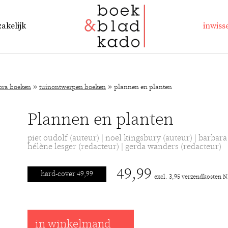
zakelijk
inwiss
»
»
lora boeken
tuinontwerpen boeken
plannen en planten
Plannen en planten
piet oudolf (auteur) | noel kingsbury (auteur) | barbara 
hélène lesger (redacteur) | gerda wanders (redacteur)
49,99
hard-cover 49,99
excl. 3,95 verzendkosten 
in winkelmand