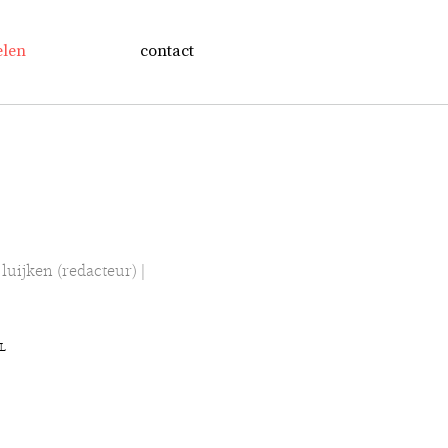
elen
contact
luijken (redacteur) |
NL