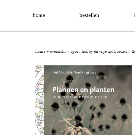
home
bestellen
»
»
»
home
overzicht
sport, hobby en vrije tijd boeken
f