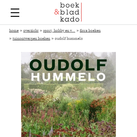
»
»
»
home
overzicht
sport, hobby en v...
flora boeken
»
»
tuinontwerpen boeken
oudolf hummelo