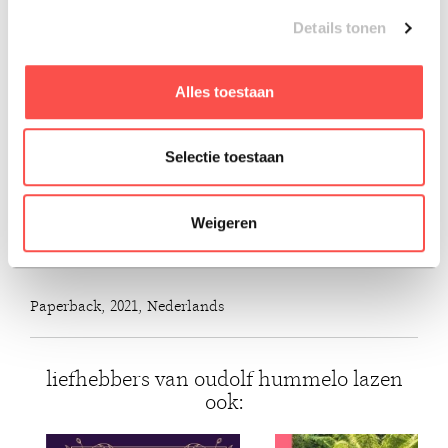
Nederland.
Details tonen
Noel Kingsbury is journalist en tuinontwerper. Hij geeft
regelmatig lezingen en workshops en breekt in zijn werk
Alles toestaan
een lans voor een natuurlijke en duurzame benadering
van tuinontwerpen en beplanten, Hij heeft meer dan
Selectie toestaan
vijfentwintig boeken op zijn naam staan, waaronder vijf
samen met Piet Oudolf.
Weigeren
ISBN: 9789056156671
Paperback, 2021, Nederlands
liefhebbers van oudolf hummelo lazen
ook: