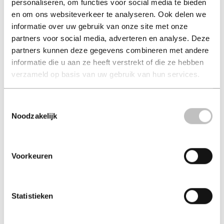
personaliseren, om functies voor social media te bieden
en om ons websiteverkeer te analyseren. Ook delen we
informatie over uw gebruik van onze site met onze
partners voor social media, adverteren en analyse. Deze
partners kunnen deze gegevens combineren met andere
Ocean
informatie die u aan ze heeft verstrekt of die ze hebben
verzameld op basis van uw gebruik van hun services.
asha de vos (auteur)
Toestemmingsselectie
hard-cover 57,99
Noodzakelijk
57,99
excl. 3,95 verzendkosten NL
Voorkeuren
in winkelmand
Statistieken
ISBN: 9780500027554