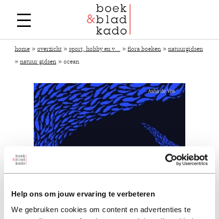
»
»
»
»
home
overzicht
sport, hobby en v...
flora boeken
natuurgidsen
»
»
natuur gidsen
ocean
Help ons om jouw ervaring te verbeteren
We gebruiken cookies om content en advertenties te